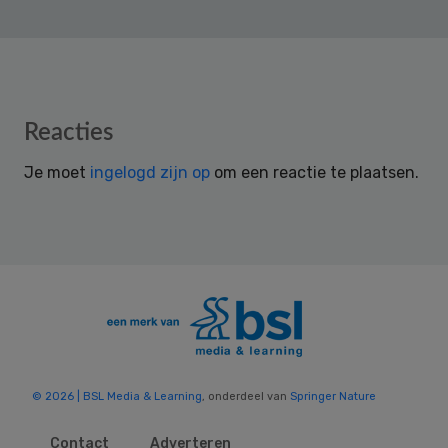
Reader
Reacties
Interactions
Je moet
ingelogd zijn op
om een reactie te plaatsen.
© 2026 | BSL Media & Learning
, onderdeel van
Springer Nature
Contact
Adverteren