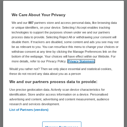
alle huisartsen, wijkverpleegkundigen en
thuiszorgmedewerkers
“zonder meer de
We Care About Your Privacy
beschikking te hebben over voldoende
We and our
887
partners store and access personal data, like browsing data
beschermingsmiddelen”,
schrijven de
or unique identifiers, on your device. Selecting I Accept enables tracking
technologies to support the purposes shown under we and our partners
Landelijke Huisartsen Vereniging (LHV), het
process data to provide. Selecting Reject All or withdrawing your consent will
disable them. If trackers are disabled, some content and ads you see may not
Nederlands Huisartsen Genootschap (NHG),
be as relevant to you. You can resurface this menu to change your choices or
withdraw consent at any time by clicking the Manage Preferences link on the
de organisatie voor eerstelijnszorg InEen,
bottom of the webpage. Your choices will have effect within our Website. For
beroepsvereniging voor verzorgenden en
more details, refer to our Privacy Policy.
Privacy Statement
Would you rather not? Then we only place essential and statistical cookies,
verpleegkundigen V&VN en
these do not record any data about you as a person
brancheverenigingen voor de ouderen- en
We and our partners process data to provide:
thuiszorg Actiz en Thuiszorgnl. Dit
Use precise geolocation data. Actively scan device characteristics for
identification. Store and/or access information on a device. Personalised
impliceert dat huisartsenpraktijken,
advertising and content, advertising and content measurement, audience
thuiszorgorganisaties en wijkverpleging op
research and services development.
List of Partners (vendors)
elk moment moeten kunnen bijbestellen,
wanneer hun eigen voorraad op raakt.