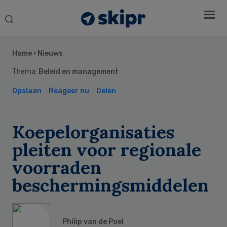
Search
this
Secondary
website
Sidebar
Home
›
Nieuws
Thema:
Beleid en management
Opslaan
Reageer nu
Delen
Koepelorganisaties
pleiten voor regionale
voorraden
beschermingsmiddelen
Philip van de Poel