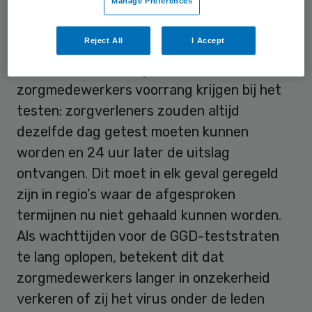
Manage Preferences
Voorrang
Reject All
I Accept
Ook willen de zes organsaties dat
zorgmedewerkers voorrang krijgen bij het
testen: zorgverleners zouden altijd
dezelfde dag getest moeten kunnen
worden en 24 uur later de uitslag
ontvangen. Dit moet in elk geval geregeld
zijn in regio’s waar de afgesproken
termijnen nu niet gehaald kunnen worden.
Als wachttijden voor de GGD-teststraten
te lang oplopen, betekent dit dat
zorgmedewerkers langer in onzekerheid
verkeren of zij het virus onder de leden