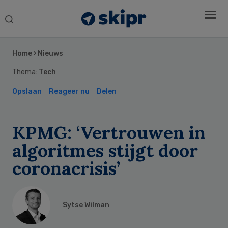
Search
this
Secondary
website
Sidebar
Home
›
Nieuws
Thema:
Tech
Opslaan
Reageer nu
Delen
KPMG: ‘Vertrouwen in
algoritmes stijgt door
coronacrisis’
Sytse Wilman