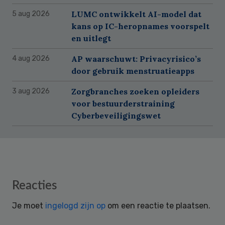
LUMC ontwikkelt AI-model dat
5 aug 2026
kans op IC-heropnames voorspelt
en uitlegt
AP waarschuwt: Privacyrisico’s
4 aug 2026
door gebruik menstruatieapps
Zorgbranches zoeken opleiders
3 aug 2026
voor bestuurderstraining
Cyberbeveiligingswet
Reader
Reacties
Interactions
Je moet
ingelogd zijn op
om een reactie te plaatsen.