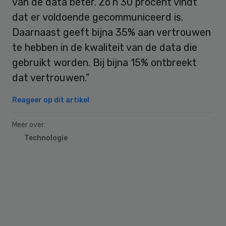
van de data beter. Zo’n 30 procent vindt
dat er voldoende gecommuniceerd is.
Daarnaast geeft bijna 35% aan vertrouwen
te hebben in de kwaliteit van de data die
gebruikt worden. Bij bijna 15% ontbreekt
dat vertrouwen.”
Reageer op dit artikel
Meer over:
Technologie
Primary
Sidebar