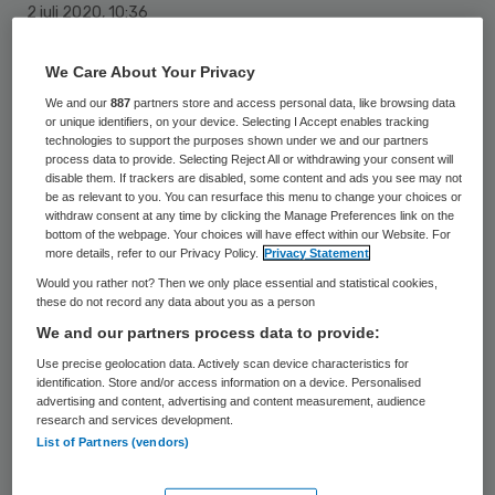
2 juli 2020
,
10:36
182 keer gelezen
We Care About Your Privacy
Door het gebruik van algoritmes tijdens de
We and our
887
partners store and access personal data, like browsing data
coronacrisis hebben Nederlanders meer
or unique identifiers, on your device. Selecting I Accept enables tracking
technologies to support the purposes shown under we and our partners
vertrouwen gekregen in deze technologie.
process data to provide. Selecting Reject All or withdrawing your consent will
disable them. If trackers are disabled, some content and ads you see may not
Meer dan de helft is er positief over, blijkt
be as relevant to you. You can resurface this menu to change your choices or
withdraw consent at any time by clicking the Manage Preferences link on the
uit de jaarlijkse barometer ‘Vertrouwen in
bottom of the webpage. Your choices will have effect within our Website. For
algoritmen’ van KPMG.
more details, refer to our Privacy Policy.
Privacy Statement
Would you rather not? Then we only place essential and statistical cookies,
these do not record any data about you as a person
“Het lijkt erop dat met het gebruik van
We and our partners process data to provide:
algoritmen tijdens de coronacrisis de
Use precise geolocation data. Actively scan device characteristics for
identification. Store and/or access information on a device. Personalised
maatschappelijke voordelen van algoritmen
advertising and content, advertising and content measurement, audience
research and services development.
bij Nederlanders veel manifester zijn
List of Partners (vendors)
geworden”, zegt Frank van Praat van