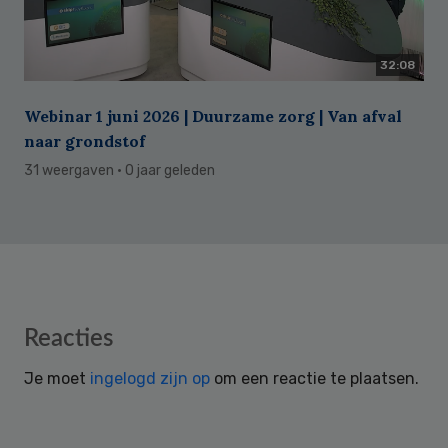
32:08
Webinar 1 juni 2026 | Duurzame zorg | Van afval
naar grondstof
31 weergaven
· 0 jaar geleden
Reader
Reacties
Interactions
Je moet
ingelogd zijn op
om een reactie te plaatsen.