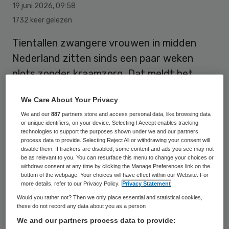
19 juni 2026
,
09:58
1732 keer gelezen
Tientallen zwangere vrouwen in midden
Nederland zitten sinds een paar weken
plots zonder kraamzorg. Dat meldt het
Algemeen Dagblad vandaag. Ondanks een
We Care About Your Privacy
contract meldde het landelijk opererende
We and our
887
partners store and access personal data, like browsing data
bureau De Kraamvogel niet genoeg
or unique identifiers, on your device. Selecting I Accept enables tracking
technologies to support the purposes shown under we and our partners
personeel te hebben.
process data to provide. Selecting Reject All or withdrawing your consent will
disable them. If trackers are disabled, some content and ads you see may not
be as relevant to you. You can resurface this menu to change your choices or
withdraw consent at any time by clicking the Manage Preferences link on the
Verschillende zwangere vrouwen kregen
bottom of the webpage. Your choices will have effect within our Website. For
van de Kraamvogel, die actief is in Noord-
more details, refer to our Privacy Policy.
Privacy Statement
Would you rather not? Then we only place essential and statistical cookies,
en Midden-Nederland, een mail waarin hun
these do not record any data about you as a person
inschrijving werd beëindigd. De Kraamvogel
We and our partners process data to provide: