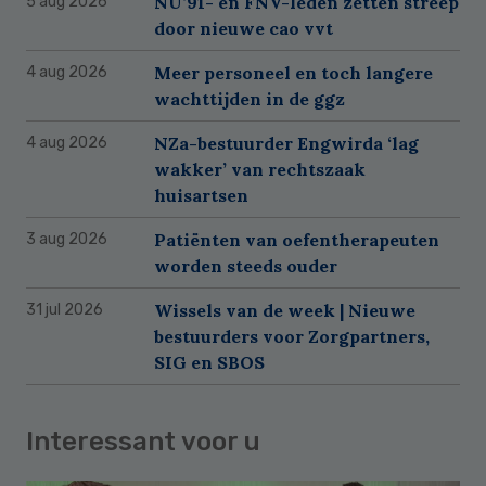
NU’91- en FNV-leden zetten streep
5 aug 2026
door nieuwe cao vvt
Meer personeel en toch langere
4 aug 2026
wachttijden in de ggz
NZa-bestuurder Engwirda ‘lag
4 aug 2026
wakker’ van rechtszaak
huisartsen
Patiënten van oefentherapeuten
3 aug 2026
worden steeds ouder
Wissels van de week | Nieuwe
31 jul 2026
bestuurders voor Zorgpartners,
SIG en SBOS
Interessant voor u