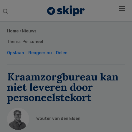
Search
this
Secondary
website
Sidebar
Home
›
Nieuws
Thema:
Personeel
Opslaan
Reageer nu
Delen
Kraamzorgbureau kan
niet leveren door
personeelstekort
Wouter van den Elsen