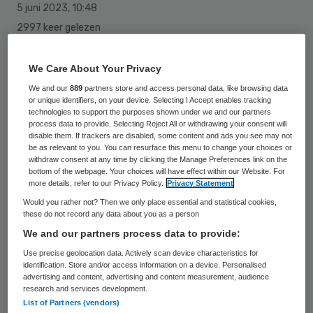
5 juni 2023
,
10:48
2997 keer gelezen
Minister Kuipers van VWS zegt dat er geen
We Care About Your Privacy
totaalverbod hoeft te komen op (financiële)
We and our
889
partners store and access personal data, like browsing data
gunsten van medische hulpmiddelen- of
or unique identifiers, on your device. Selecting I Accept enables tracking
technologies to support the purposes shown under we and our partners
farmaceutische bedrijven aan medisch
process data to provide. Selecting Reject All or withdrawing your consent will
disable them. If trackers are disabled, some content and ads you see may not
specialisten. Dat komt omdat er redenen
be as relevant to you. You can resurface this menu to change your choices or
withdraw consent at any time by clicking the Manage Preferences link on the
kunnen zijn om uitzonderingen te maken.
bottom of the webpage. Your choices will have effect within our Website. For
more details, refer to our Privacy Policy.
Privacy Statement
Would you rather not? Then we only place essential and statistical cookies,
Dat blijkt volgens Medisch Contact uit
these do not record any data about you as a person
antwoorden op vragen van de Tweede
We and our partners process data to provide:
Kamer over plannen die Kuipers wil nemen
Use precise geolocation data. Actively scan device characteristics for
identification. Store and/or access information on a device. Personalised
om de betalingen aan zorgaanbieders en
advertising and content, advertising and content measurement, audience
research and services development.
zorgprofessionals van bedrijven
List of Partners (vendors)