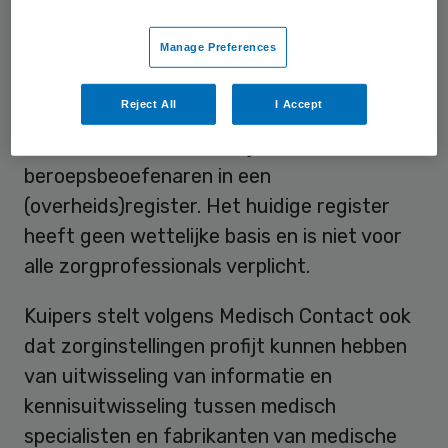
inzichtelijker te maken. Hij is voorstander
van minder zelfregulering in de zorg.
Manage Preferences
Wel pleit de minister voor een wettelijke
Reject All
I Accept
verplichting voor registratie van financiële
transacties tussen bedrijven en
beroepsbeoefenaren in een
(overheids)register. Het huidige register
heeft geen wettelijke basis en is niet voor
alle zorgprofessionals verplicht.
Kuipers stelt volgens Medisch Contact ook
dat zorginstellingen profijt kunnen hebben
van uitwisseling van informatie en
kennisuitwisseling tussen medisch
specialisten en fabrikanten van medische