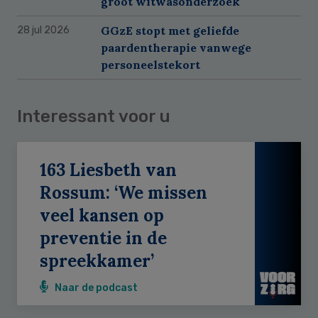
groot witwasonderzoek
GGzE stopt met geliefde
28 jul 2026
paardentherapie vanwege
personeelstekort
Interessant voor u
163 Liesbeth van
Rossum: ‘We missen
veel kansen op
preventie in de
spreekkamer’
Naar de podcast