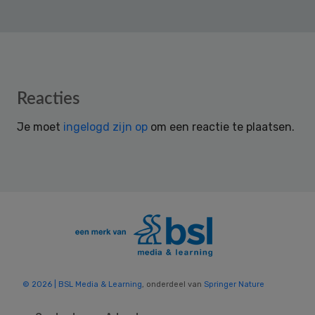
Reader
Reacties
Interactions
Je moet
ingelogd zijn op
om een reactie te plaatsen.
© 2026 | BSL Media & Learning
, onderdeel van
Springer Nature