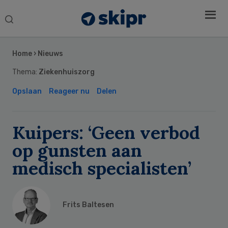
Search
this
Secondary
website
Sidebar
Home
›
Nieuws
Thema:
Ziekenhuiszorg
Opslaan
Reageer nu
Delen
Kuipers: ‘Geen verbod
op gunsten aan
medisch specialisten’
Frits Baltesen