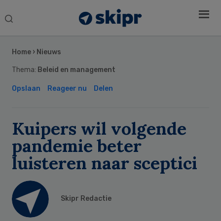
Search
this
Secondary
website
Sidebar
Home
›
Nieuws
Thema:
Beleid en management
Opslaan
Reageer nu
Delen
Kuipers wil volgende
pandemie beter
luisteren naar sceptici
Skipr Redactie