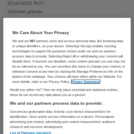
23 juni 2023
,
16:57
1224 keer gelezen
In de voorbereidingen op een volgende
We Care About Your Privacy
pandemie houdt het kabinet meer rekening
We and our
887
partners store and access personal data, like browsing data
met hoe om te gaan met kritische of
or unique identifiers, on your device. Selecting I Accept enables tracking
wantrouwende burgers, zegt zorgminister
technologies to support the purposes shown under we and our partners
process data to provide. Selecting Reject All or withdrawing your consent will
Ernst Kuipers.
disable them. If trackers are disabled, some content and ads you see may not
be as relevant to you. You can resurface this menu to change your choices or
withdraw consent at any time by clicking the Manage Preferences link on the
bottom of the webpage. Your choices will have effect within our Website. For
Het Sociaal en Cultureel Planbureau (SCP)
more details, refer to our Privacy Policy.
Privacy Statement
deed onderzoek naar coronascepsis en
Would you rather not? Then we only place essential and statistical cookies,
these do not record any data about you as a person
concludeert dat de overheid sceptici niet
We and our partners process data to provide:
moet buitensluiten, maar juist nieuwsgierig
Use precise geolocation data. Actively scan device characteristics for
moet benaderen. Dan kan de overheid
identification. Store and/or access information on a device. Personalised
advertising and content, advertising and content measurement, audience
begrijpen waar zorgen vandaan komen en
research and services development.
List of Partners (vendors)