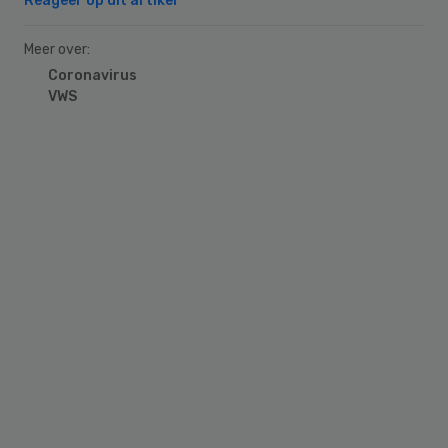
Reageer op dit artikel
Meer over:
Coronavirus
VWS
Primary
Sidebar