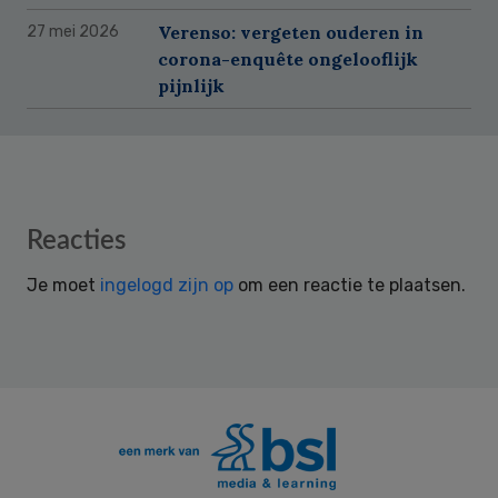
Verenso: vergeten ouderen in
27 mei 2026
corona-enquête ongelooflijk
pijnlijk
Reader
Reacties
Interactions
Je moet
ingelogd zijn op
om een reactie te plaatsen.