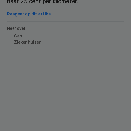
naar 25 cent per kilometer.
Reageer op dit artikel
Meer over:
Cao
Ziekenhuizen
Primary
Sidebar