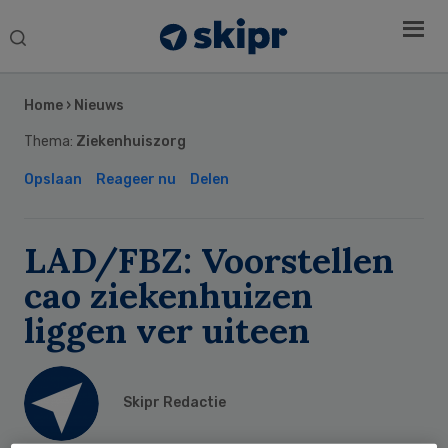
Search
this
Secondary
website
Sidebar
Home
›
Nieuws
Thema:
Ziekenhuiszorg
Opslaan
Reageer nu
Delen
LAD/FBZ: Voorstellen
cao ziekenhuizen
liggen ver uiteen
Skipr Redactie