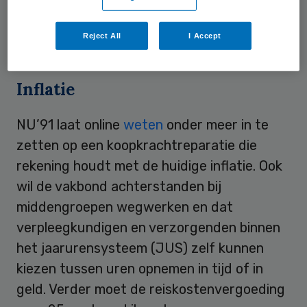
vervolg van de onderhandelingen. Op vrijdag
18 november overleggen de cao-partijen
Reject All
I Accept
verder.
Inflatie
NU’91 laat online
weten
onder meer in te
zetten op een koopkrachtreparatie die
rekening houdt met de huidige inflatie. Ook
wil de vakbond achterstanden bij
middengroepen wegwerken en dat
verpleegkundigen en verzorgenden binnen
het jaarurensysteem (JUS) zelf kunnen
kiezen tussen uren opnemen in tijd of in
geld. Verder moet de reiskostenvergoeding