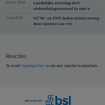
Landelijke actiedag deel
27 mrt 2026
ziekenhuispersoneel in umc's
NU’91- en FNV-leden zetten streep
5 aug 2026
door nieuwe cao vvt
Reader
Reacties
Interactions
Je moet
ingelogd zijn op
om een reactie te plaatsen.