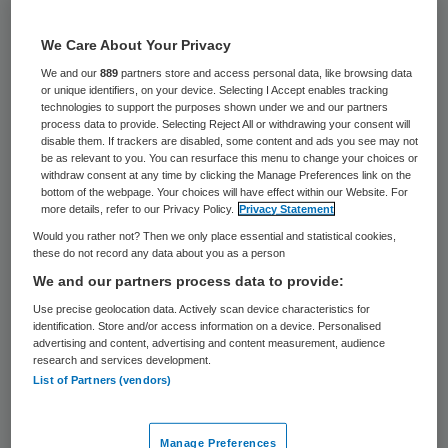
2 november 2022
,
14:08
5793 keer gelezen
We Care About Your Privacy
We and our
889
partners store and access personal data, like browsing data
Partijen liggen nog ver uiteen in de
or unique identifiers, on your device. Selecting I Accept enables tracking
technologies to support the purposes shown under we and our partners
onderhandelingen voor een nieuwe cao voor
process data to provide. Selecting Reject All or withdrawing your consent will
ziekenhuispersoneel, laten LAD en FBZ
disable them. If trackers are disabled, some content and ads you see may not
be as relevant to you. You can resurface this menu to change your choices or
weten na een tweede overleg op 31
withdraw consent at any time by clicking the Manage Preferences link on the
bottom of the webpage. Your choices will have effect within our Website. For
oktober. De vier werknemersorganisaties
more details, refer to our Privacy Policy.
Privacy Statement
(LAD/FBZ, FNV, CNV, NU’91) en de
Would you rather not? Then we only place essential and statistical cookies,
these do not record any data about you as a person
Nederlandse Vereniging van Ziekenhuizen
We and our partners process data to provide:
(NVZ) hebben toen hun voorstellen
Use precise geolocation data. Actively scan device characteristics for
uitgewisseld. De huidige cao loopt op 31
identification. Store and/or access information on a device. Personalised
advertising and content, advertising and content measurement, audience
januari 2023 af.
research and services development.
List of Partners (vendors)
Er zijn procesafspraken gemaakt voor het
Manage Preferences