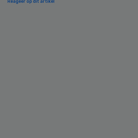
Reageer op dit artikel
Primary
Sidebar