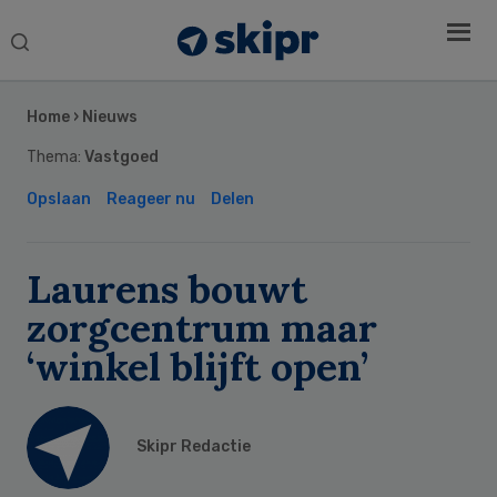
Search
this
Secondary
website
Sidebar
Home
›
Nieuws
Thema:
Vastgoed
Opslaan
Reageer nu
Delen
Laurens bouwt
zorgcentrum maar
‘winkel blijft open’
Skipr Redactie