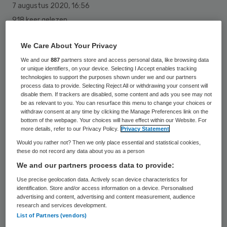
7 augustus 2020
,
16:56
918 keer gelezen
Zorgorganisatie Laurens en Woonzorg
We Care About Your Privacy
Nederland hebben een
We and our
887
partners store and access personal data, like browsing data
or unique identifiers, on your device. Selecting I Accept enables tracking
samenwerkingsovereenkomst getekend
technologies to support the purposes shown under we and our partners
voor de ontwikkeling van de nieuwbouw van
process data to provide. Selecting Reject All or withdrawing your consent will
disable them. If trackers are disabled, some content and ads you see may not
Borgstede in Barendrecht. De nieuwbouw
be as relevant to you. You can resurface this menu to change your choices or
withdraw consent at any time by clicking the Manage Preferences link on the
voor een woonzorgcentrum met bijna
bottom of the webpage. Your choices will have effect within our Website. For
more details, refer to our Privacy Policy.
Privacy Statement
honderd intramurale plaatsen start in het
Would you rather not? Then we only place essential and statistical cookies,
eerste kwartaal van 2021.
these do not record any data about you as a person
We and our partners process data to provide:
Use precise geolocation data. Actively scan device characteristics for
Dat meldt IVVD, Instituut Voor Vastgoed &
identification. Store and/or access information on a device. Personalised
Duurzaamheid, op haar website
. Het
advertising and content, advertising and content measurement, audience
research and services development.
nieuwe Borgstede wordt een centrum voor
List of Partners (vendors)