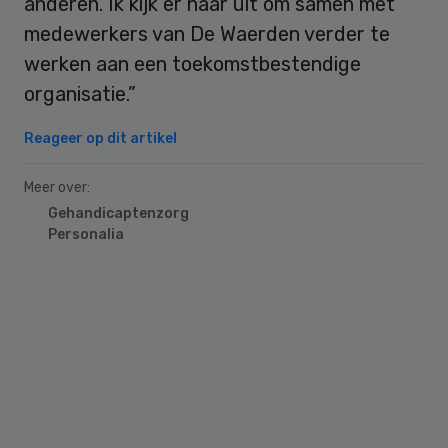
anderen. Ik kijk er naar uit om samen met
medewerkers van De Waerden verder te
werken aan een toekomstbestendige
organisatie.”
Reageer op dit artikel
Meer over:
Gehandicaptenzorg
Personalia
Primary
Sidebar