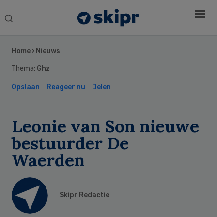
Search
this
Secondary
website
Sidebar
Home
›
Nieuws
Thema:
Ghz
Opslaan
Reageer nu
Delen
Leonie van Son nieuwe
bestuurder De
Waerden
Skipr Redactie