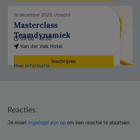
16 december 2025, Utrecht
Masterclass
Teamdynamiek
09:00 - 16:30
Van der Valk Hotel
Inschrijven
Meer informatie
Reader
Reacties
Interactions
Je moet
ingelogd zijn op
om een reactie te plaatsen.