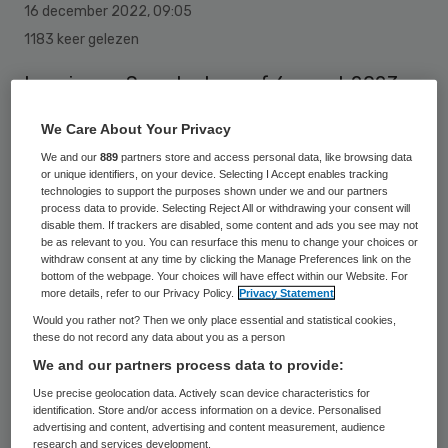
16 december 2022
,
09:05
1183 keer gelezen
Leonie van Son start vanaf 6 maart 2023
als nieuwe bestuurder bij De Waerden, een
We Care About Your Privacy
organisatie die ondersteuning biedt aan
We and our
889
partners store and access personal data, like browsing data
mensen met een beperking in Noord-
or unique identifiers, on your device. Selecting I Accept enables tracking
technologies to support the purposes shown under we and our partners
Holland. Zij komt over van Het Raamwerk,
process data to provide. Selecting Reject All or withdrawing your consent will
disable them. If trackers are disabled, some content and ads you see may not
een organisatie die ondersteuning biedt aan
be as relevant to you. You can resurface this menu to change your choices or
kinderen en volwassenen met een
withdraw consent at any time by clicking the Manage Preferences link on the
bottom of the webpage. Your choices will have effect within our Website. For
beperking, waar zij directeur Zorg en
more details, refer to our Privacy Policy.
Privacy Statement
Dienstverlening is.
Would you rather not? Then we only place essential and statistical cookies,
these do not record any data about you as a person
We and our partners process data to provide:
In haar huidige functie heeft zij gewerkt
Use precise geolocation data. Actively scan device characteristics for
identification. Store and/or access information on a device. Personalised
aan de ontwikkeling van zorgprogramma’s,
advertising and content, advertising and content measurement, audience
research and services development.