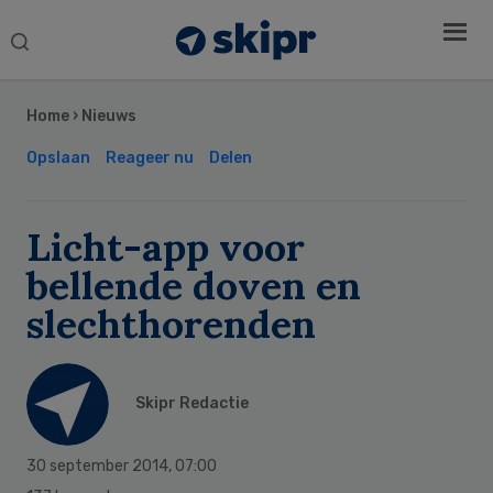
Search
this
Secondary
website
Sidebar
Home
›
Nieuws
Opslaan
Reageer nu
Delen
Licht-app voor
bellende doven en
slechthorenden
Skipr Redactie
30 september 2014
,
07:00