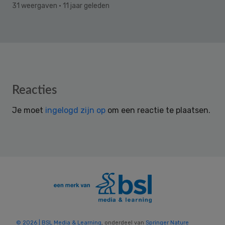
31 weergaven
· 11 jaar geleden
Reader
Reacties
Interactions
Je moet
ingelogd zijn op
om een reactie te plaatsen.
© 2026 | BSL Media & Learning
, onderdeel van
Springer Nature