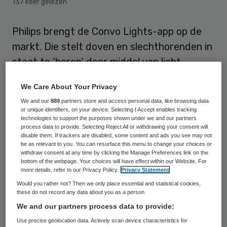
137 keer gelezen
Philips brengt de Convo Lights-app op de
markt. Die stelt doven en slechthorenden in
staat te ‘horen’ door middel van licht.
Dit hebben Philips en Convo op 29
We Care About Your Privacy
september bekend gemaakt.
We and our
889
partners store and access personal data, like browsing data
or unique identifiers, on your device. Selecting I Accept enables tracking
technologies to support the purposes shown under we and our partners
process data to provide. Selecting Reject All or withdrawing your consent will
Ringtonen van licht
disable them. If trackers are disabled, some content and ads you see may not
be as relevant to you. You can resurface this menu to change your choices or
withdraw consent at any time by clicking the Manage Preferences link on the
Door de app ontvangen gebruikers
bottom of the webpage. Your choices will have effect within our Website. For
more details, refer to our Privacy Policy.
Privacy Statement
gepersonaliseerde ringtonen van licht zodat
Would you rather not? Then we only place essential and statistical cookies,
ze inkomende bellers gemakkelijk kunnen
these do not record any data about you as a person
identificeren. Bovendien wordt de
We and our partners process data to provide:
helderheid van het scherm automatisch
Use precise geolocation data. Actively scan device characteristics for