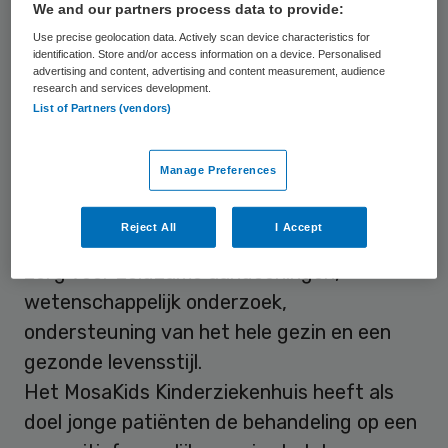
functie die het ziekenhuis vervult en voor
We and our partners process data to provide:
de verbondenheid met het Belgische en
Use precise geolocation data. Actively scan device characteristics for
identification. Store and/or access information on a device. Personalised
Duitse grensgebied.
advertising and content, advertising and content measurement, audience
research and services development.
List of Partners (vendors)
Hele gezin ondersteunen
Manage Preferences
Het academisch kinderziekenhuis biedt een
combinatie van complexere patiëntenzorg,
Reject All
I Accept
onderzoek en onderwijs. Het is gericht op
zorg voor zeldzame aandoeningen,
wetenschappelijk onderzoek,
ondersteuning van het hele gezin en een
gezonde levensstijl.
Het MosaKids Kinderziekenhuis heeft als
doel jonge patiënten de behandeling op een