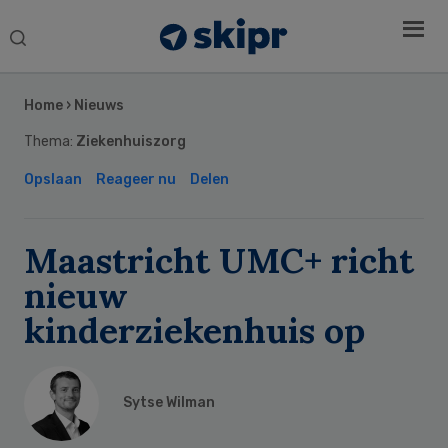
Search
this
Secondary
website
Sidebar
Home
›
Nieuws
Thema:
Ziekenhuiszorg
Opslaan
Reageer nu
Delen
Maastricht UMC+ richt
nieuw
kinderziekenhuis op
Sytse Wilman