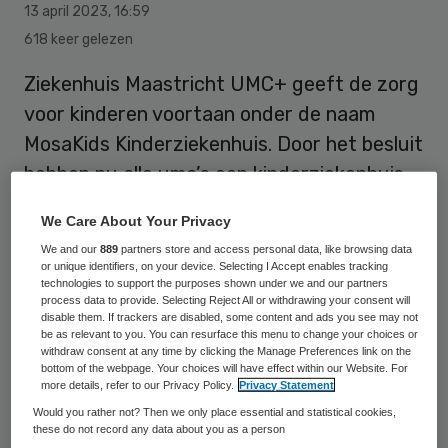
13 april 2023
,
16:59
618 keer gelezen
Ziekenhuis Maastricht UMC+ geeft de zorg
voor kinderen voortaan onder de naam
MosaKids Kinderziekenhuis. Door het besluit
hebben nu alle umc’s een kinderziekenhuis.
We Care About Your Privacy
Inhoudelijk verandert er weinig met de
We and our
889
partners store and access personal data, like browsing data
or unique identifiers, on your device. Selecting I Accept enables tracking
oprichting van het kinderziekenhuis en
technologies to support the purposes shown under we and our partners
Maastricht UMC+ zet ook geen nieuw
process data to provide. Selecting Reject All or withdrawing your consent will
disable them. If trackers are disabled, some content and ads you see may not
gebouw neer. De oprichting van het
be as relevant to you. You can resurface this menu to change your choices or
withdraw consent at any time by clicking the Manage Preferences link on the
MosaKids Kinderziekenhuis is vooral om de
bottom of the webpage. Your choices will have effect within our Website. For
more details, refer to our Privacy Policy.
Privacy Statement
herkenbaarheid te vergroten. De naam
Would you rather not? Then we only place essential and statistical cookies,
Mosa (Maas) staat voor de regionale
these do not record any data about you as a person