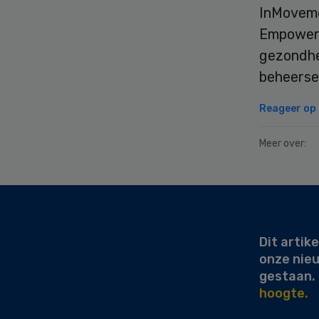
InMoveme
Empowerm
gezondhe
beheers
Reageer op d
Meer over:
Secondary
Sidebar
Dit artike
onze nie
gestaan.
hoogte.