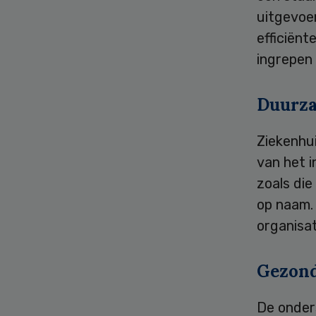
uitgevoer
efficiënt
ingrepen 
Duurz
Ziekenhui
van het i
zoals die
op naam.
organisa
Gezon
De onder