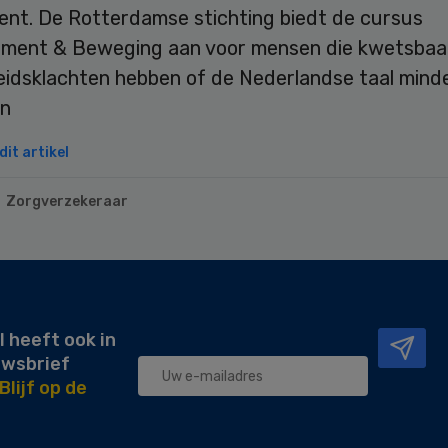
nt. De Rotterdamse stichting biedt de cursus
ent & Beweging aan voor mensen die kwetsbaar 
idsklachten hebben of de Nederlandse taal mind
en
it artikel
Zorgverzekeraar
l heeft ook in
uwsbrief
Blijf op de