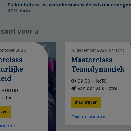
Ziekenhuizen en verzekeraars redetwisten over gev
SEH-data
sant voor u
 oktober 2025
16 december 2025, Utrecht
erclass
Masterclass
urlijke
Teamdynamiek
heid
09:00 - 16:30
Van der Valk Hotel
 - 00:00
older
Inschrijven
jven
Meer informatie
ormatie