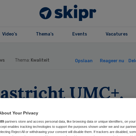
Video’s
Thema’s
Events
Vacatures
ws
Thema:
Kwaliteit
Opslaan
Reageer nu
Del
astricht UMC+,
ongerschans en
About Your Privacy
Movement krijge
889
partners store and access personal data, like browsing data or unique identifiers, on your
Accept enables tracking technologies to support the purposes shown under we and our partne
electing Reject All or withdrawing your consent will disable them. If trackers are disabled, so