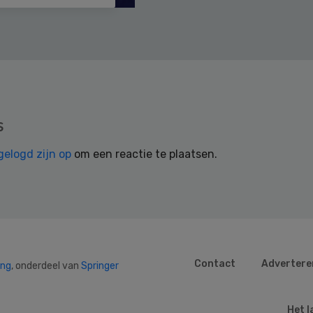
s
gelogd zijn op
om een reactie te plaatsen.
Contact
Advertere
ing
, onderdeel van
Springer
Het l