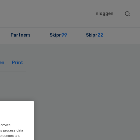
Searc
Inloggen
this
websit
Partners
Skipr
99
Skipr
22
Primary
Sidebar
en
Print
n
 device.
rs process data
me content and