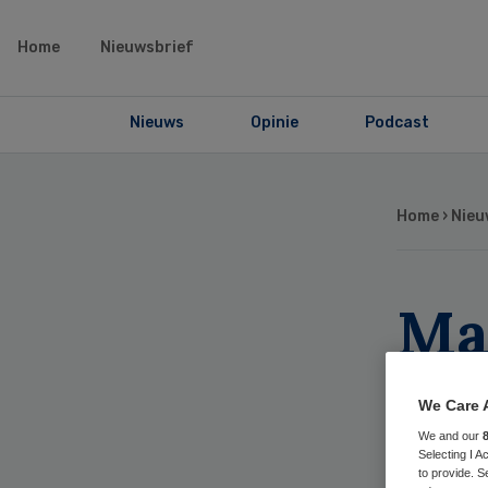
Home
Nieuwsbrief
Nieuws
Opinie
Podcast
Home
›
Nieu
Ma
Tj
We Care 
In
We and our
Selecting I 
to provide. S