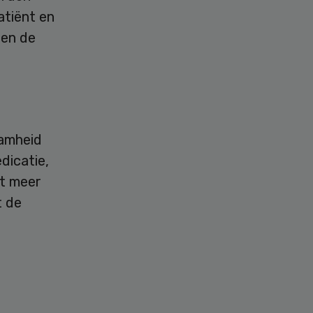
atiënt en
sen de
aamheid
dicatie,
et meer
t de