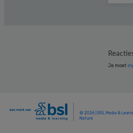
Reader
Reactie
Interactions
Je moet
in
© 2026 | BSL Media & Learn
Nature