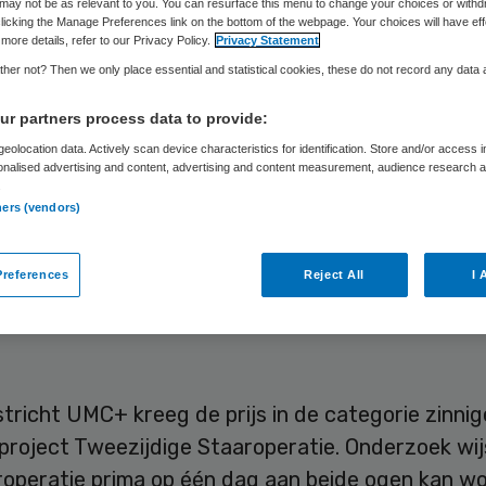
js van VGZ
may not be as relevant to you. You can resurface this menu to change your choices or withd
licking the Manage Preferences link on the bottom of the webpage. Your choices will have eff
more details, refer to our Privacy Policy.
Privacy Statement
her not? Then we only place essential and statistical cookies, these do not record any data
r partners process data to provide:
Sytse Wilman
21 juni 2023
,
10:55
849 keer gelezen
eolocation data. Actively scan device characteristics for identification. Store and/or access 
onalised advertising and content, advertising and content measurement, audience research 
.
ekeraar VGZ heeft ziekenhuizen Maastricht UMC
ners (vendors)
chans en stichting InMovement onderscheiden m
n Samen Voorop Award. Dat levert de organisati
references
Reject All
I 
nd euro op om hun winnende initiatief verder uit 
richt UMC+ kreeg de prijs in de categorie zinnig
project Tweezijdige Staaroperatie. Onderzoek wij
roperatie prima op één dag aan beide ogen kan w