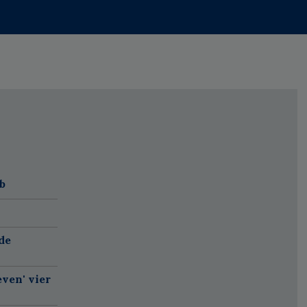
b
de
ven' vier