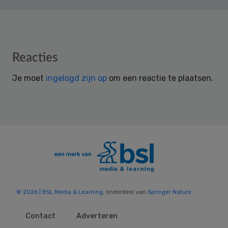
Reader
Reacties
Interactions
Je moet
ingelogd zijn op
om een reactie te plaatsen.
© 2026 | BSL Media & Learning
, onderdeel van
Springer Nature
Contact
Adverteren