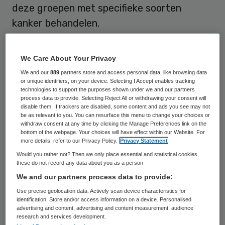
deze groepen met specifieke soorten
kanker behandelen.
RNA sequencing
We Care About Your Privacy
We and our
889
partners store and access personal data, like browsing data
Veranderingen in zowel het DNA als het
or unique identifiers, on your device. Selecting I Accept enables tracking
technologies to support the purposes shown under we and our partners
RNA kunnen belangrijke aanwijzingen geven
process data to provide. Selecting Reject All or withdrawing your consent will
disable them. If trackers are disabled, some content and ads you see may not
over de precieze kankersoort, de
be as relevant to you. You can resurface this menu to change your choices or
agressiviteit van de tumor, en het mogelijke
withdraw consent at any time by clicking the Manage Preferences link on the
bottom of the webpage. Your choices will have effect within our Website. For
effect van doelgerichte medicijnen. Sinds de
more details, refer to our Privacy Policy.
Privacy Statement
opening van het
Prinses Máxima Centrum
in
Would you rather not? Then we only place essential and statistical cookies,
these do not record any data about you as a person
2018 wordt bij alle kinderen met kanker in
We and our partners process data to provide:
Nederland al het beschikbare RNA in een
Use precise geolocation data. Actively scan device characteristics for
stukje tumorweefsel bestudeerd met
identification. Store and/or access information on a device. Personalised
advertising and content, advertising and content measurement, audience
behulp van zogenoemde RNA-sequencing
research and services development.