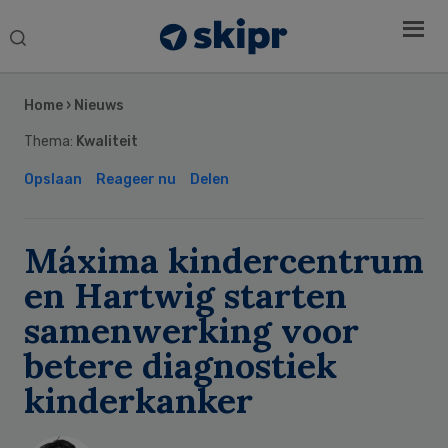
Search
this
Secondary
website
Sidebar
Home
›
Nieuws
Thema:
Kwaliteit
Opslaan
Reageer nu
Delen
Máxima kindercentrum
en Hartwig starten
samenwerking voor
betere diagnostiek
kinderkanker