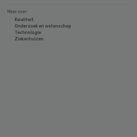
Meer over:
Kwaliteit
Onderzoek en wetenschap
Technologie
Ziekenhuizen
Primary
Sidebar