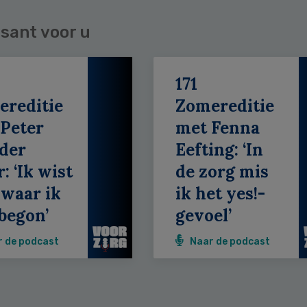
sant voor u
171
ereditie
Zomereditie
Peter
met Fenna
der
Eefting: ‘In
: ‘Ik wist
de zorg mis
 waar ik
ik het yes!-
begon’
gevoel’
r de podcast
Naar de podcast