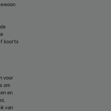
 gewoon
 de
ie
f koorts
n voor
rs om
sen en
oi,
ik van