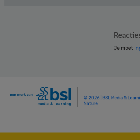
Reader
Reactie
Interactions
Je moet
in
© 2026 | BSL Media & Learn
Nature