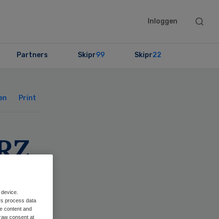
Searc
Inloggen
this
websit
Partners
Skipr
99
Skipr
22
Primary
Sidebar
en
Print
RZ
 device.
rs process data
me content and
raw consent at