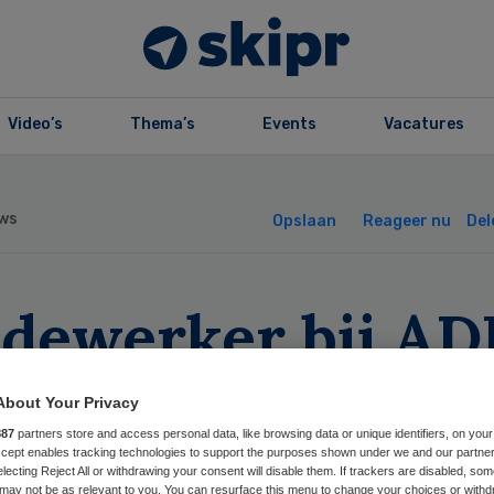
Video’s
Thema’s
Events
Vacatures
ws
Opslaan
Reageer nu
Del
dewerker bij AD
smet met
About Your Privacy
ronavirus
887
partners store and access personal data, like browsing data or unique identifiers, on your
Accept enables tracking technologies to support the purposes shown under we and our partne
electing Reject All or withdrawing your consent will disable them. If trackers are disabled, so
may not be as relevant to you. You can resurface this menu to change your choices or withd