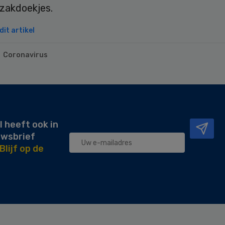
 zakdoekjes.
it artikel
Coronavirus
l heeft ook in
uwsbrief
Blijf op de