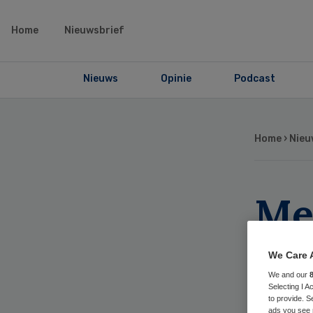
Home
Nieuwsbrief
Nieuws
Opinie
Podcast
Home
›
Nieu
Me
be
We Care 
co
We and our
Selecting I 
to provide. S
ads you see 