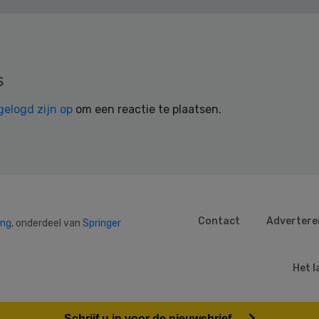
s
gelogd zijn op
om een reactie te plaatsen.
Contact
Advertere
ing
, onderdeel van
Springer
Het l
Schrijf u in voor de nieuwsbrief