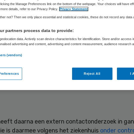
licking the Manage Preferences link on the bottom of the webpage. Your choices will have eff
more details, refer to our Privacy Policy.
Privacy Statement
her not? Then we only place essential and statistical cookies, these do not record any data
Skipr Redactie
9 maart 2020
,
13:33
798 keer gelezen
r partners process data to provide:
werker bij van het Admiraal De Ruyter Ziekenhui
eolocation data. Actively scan device characteristics for identification. Store and/or access 
onalised advertising and content, advertising and content measurement, audience research 
ngen is op maandag 9 maart 2020 positief getest 
.
ners (vendors)
rus. De medewerker is volgens de hiervoor gelden
len opgevangen en is in thuisisolatie. ADRZ-mede
references
Reject All
I 
ntact zijn gekomen met de medewerker, zijn direc
esteld en waar nodig ook maatregelen genomen.
eeft daarna een extern contactonderzoek in gan
ie is daarmee volgens het ziekenhuis
onder contro