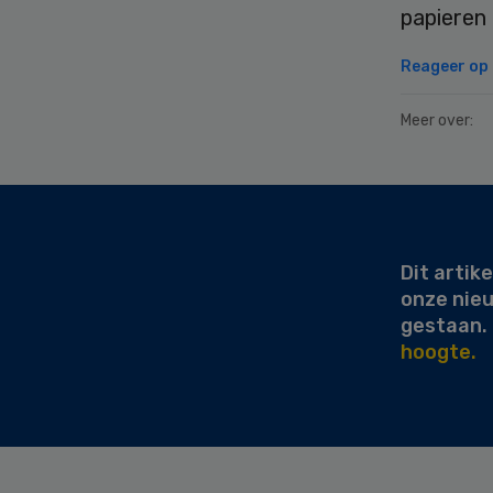
papieren
Reageer op d
Meer over:
Secondary
Sidebar
Dit artike
onze nie
gestaan.
hoogte.