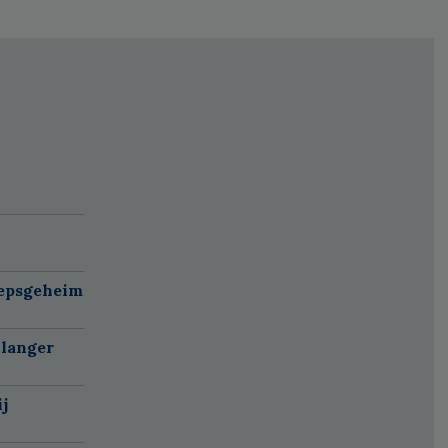
oepsgeheim
 langer
j