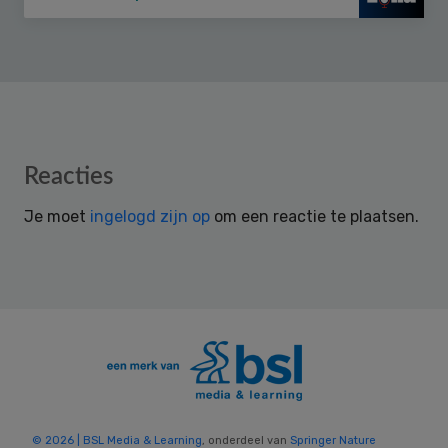
Reader
Reacties
Interactions
Je moet
ingelogd zijn op
om een reactie te plaatsen.
© 2026 | BSL Media & Learning
, onderdeel van
Springer Nature