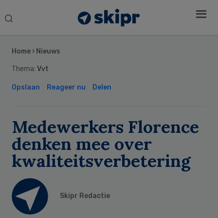
Search
this
Secondary
website
Sidebar
Home
›
Nieuws
Thema:
Vvt
Opslaan
Reageer nu
Delen
Medewerkers Florence
denken mee over
kwaliteitsverbetering
Skipr Redactie