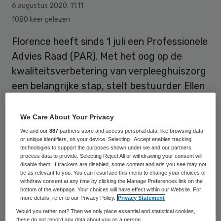
6 augustus 2020
,
11:11
1080 keer gelezen
Florence heeft sinds 1 juli een Professionele
Advies Raad (PAR). Met het oog op de
kwaliteitsverbetering van verpleeghuiszorg
een belangrijke stap, stelt bestuurder Ellen
Maat: “De raad verkleint de afstand tussen
de zorgprofessionals en de besluitvormers.”
We Care About Your Privacy
We and our
887
partners store and access personal data, like browsing data
.
or unique identifiers, on your device. Selecting I Accept enables tracking
technologies to support the purposes shown under we and our partners
process data to provide. Selecting Reject All or withdrawing your consent will
disable them. If trackers are disabled, some content and ads you see may not
De PAR praat met de raad van bestuur en
be as relevant to you. You can resurface this menu to change your choices or
withdraw consent at any time by clicking the Manage Preferences link on the
directie en geeft gevraagd en ongevraagd
bottom of the webpage. Your choices will have effect within our Website. For
more details, refer to our Privacy Policy.
Privacy Statement
advies over het verbeteren en borgen van
Would you rather not? Then we only place essential and statistical cookies,
de kwaliteit van beroepsoefening. “Hiermee
these do not record any data about you as a person