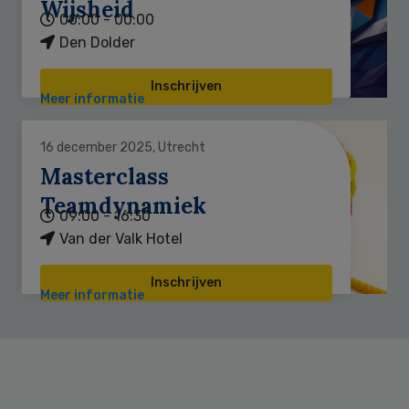
Wijsheid
00:00 - 00:00
Den Dolder
Inschrijven
Meer informatie
16 december 2025, Utrecht
Masterclass
Teamdynamiek
09:00 - 16:30
Van der Valk Hotel
Inschrijven
Meer informatie