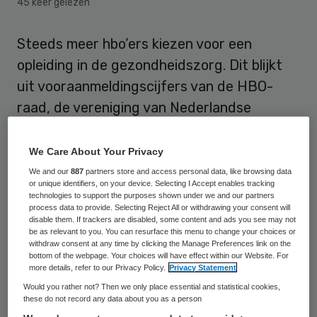
45 keer gelezen
Steeds meer hbo’ers kiezen voor een
opleiding in de gezondheidszorg. Dit blijkt
uit vooraanmeldingscijfers van de HBO-
raad, de vereniging van Nederlandse
hogescholen, zo schrijft VKbanen.
We Care About Your Privacy
Aanmeldingen zorgopleidingen
We and our
887
partners store and access personal data, like browsing data
or unique identifiers, on your device. Selecting I Accept enables tracking
stijgt flink
technologies to support the purposes shown under we and our partners
process data to provide. Selecting Reject All or withdrawing your consent will
disable them. If trackers are disabled, some content and ads you see may not
Het aantal aanmeldingen voor
be as relevant to you. You can resurface this menu to change your choices or
withdraw consent at any time by clicking the Manage Preferences link on the
zorgopleidingen is landelijk met 13,5 procent
bottom of the webpage. Your choices will have effect within our Website. For
more details, refer to our Privacy Policy.
Privacy Statement
gestegen. Het aantal aanmeldingen voor de
Would you rather not? Then we only place essential and statistical cookies,
opleiding tot verpleegkundige steeg zelfs
these do not record any data about you as a person