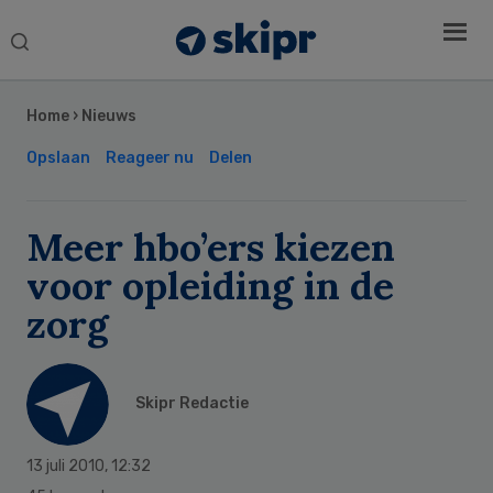
Search
this
Secondary
website
Sidebar
Home
›
Nieuws
Opslaan
Reageer nu
Delen
Meer hbo’ers kiezen
voor opleiding in de
zorg
Skipr Redactie
13 juli 2010
,
12:32