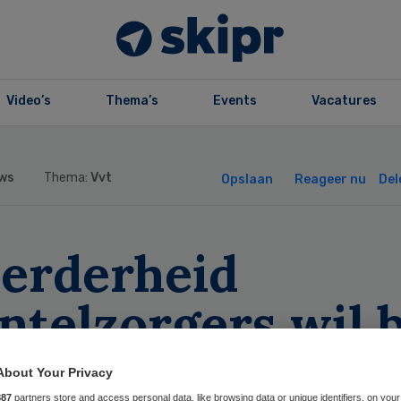
Video’s
Thema’s
Events
Vacatures
ws
Thema:
Vvt
Opslaan
Reageer nu
Del
erderheid
telzorgers wil b
eede golf meer
About Your Privacy
887
partners store and access personal data, like browsing data or unique identifiers, on your