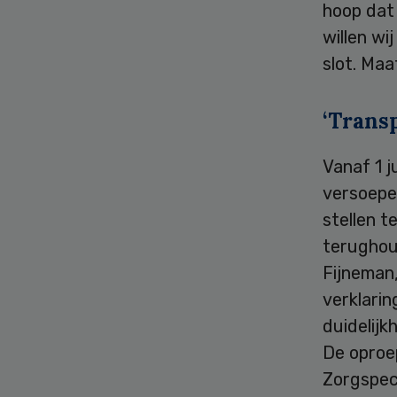
hoop dat
willen wi
slot. Maa
‘Trans
Vanaf 1 
versoepel
stellen t
terughou
Fijneman,
verklarin
duidelijk
De oproe
Zorgspect