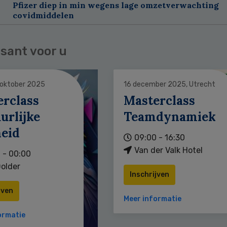
Pfizer diep in min wegens lage omzetverwachting
covidmiddelen
sant voor u
 oktober 2025
16 december 2025, Utrecht
erclass
Masterclass
urlijke
Teamdynamiek
heid
09:00 - 16:30
Van der Valk Hotel
 - 00:00
older
Inschrijven
jven
Meer informatie
ormatie