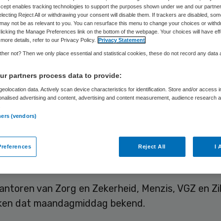
ntact
Accept enables tracking technologies to support the purposes shown under we and our partne
electing Reject All or withdrawing your consent will disable them. If trackers are disabled, so
may not be as relevant to you. You can resurface this menu to change your choices or withd
licking the Manage Preferences link on the bottom of the webpage. Your choices will have eff
more details, refer to our Privacy Policy.
Privacy Statement
her not? Then we only place essential and statistical cookies, these do not record any data
Skipr Redactie
29 juni 2020
,
19:18
565 keer gelezen
r partners process data to provide:
eolocation data. Actively scan device characteristics for identification. Store and/or access 
en tweede coronagolf komt, mag dat niet met zo’n
onalised advertising and content, advertising and content measurement, audience research 
.
eling in verpleeghuizen gepaard gaan als in de a
ners (vendors)
Dat vinden mantelzorgers, die het moeilijk vonde
ct en zorg niet konden voortzetten, blijkt uit o
references
Reject All
I 
orgkantoren en MWM2.
antoren van Zorg en Zekerheid, Menzis, VGZ en Zi
ken dat maandagmiddag bekend.