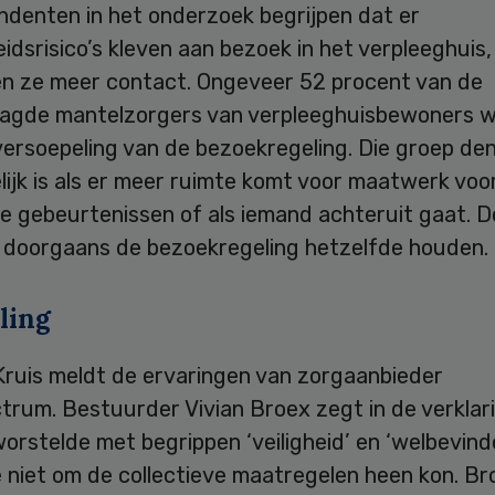
ndenten in het onderzoek begrijpen dat er
dsrisico’s kleven aan bezoek in het verpleeghuis
len ze meer contact. Ongeveer 52 procent van de
agde mantelzorgers van verpleeghuisbewoners wi
versoepeling van de bezoekregeling. Die groep de
ijk is als er meer ruimte komt voor maatwerk voo
e gebeurtenissen of als iemand achteruit gaat. D
l doorgaans de bezoekregeling hetzelfde houden.
ling
Kruis meldt de ervaringen van zorgaanbieder
trum. Bestuurder Vivian Broex zegt in de verklar
orstelde met begrippen ‘veiligheid’ en ‘welbevind
niet om de collectieve maatregelen heen kon. Bro