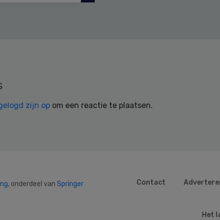
s
gelogd zijn op
om een reactie te plaatsen.
Contact
Advertere
ing
, onderdeel van
Springer
Het l