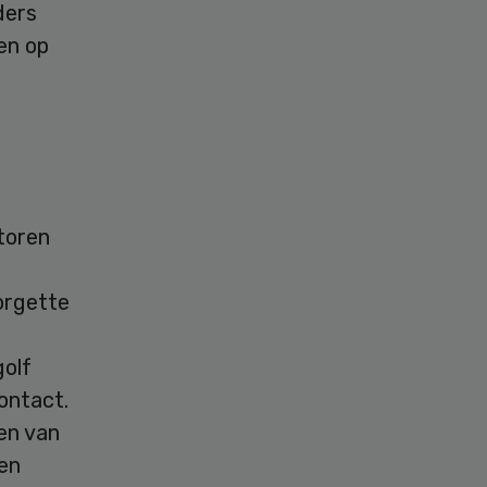
ders
en op
ntoren
orgette
golf
ontact.
en van
ven