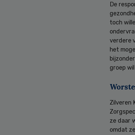
De respo
gezondhei
toch wil
ondervra
verdere 
het mogel
bijzonder
groep wi
Worste
Zilveren 
Zorgspec
ze daar w
omdat ze 