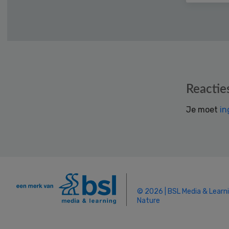
Reader
Reactie
Interactions
Je moet
in
© 2026 | BSL Media & Learn
Nature