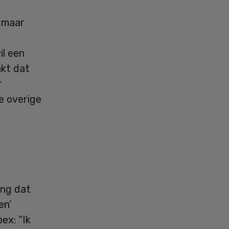
, maar
l een
nkt dat
r
e overige
ing dat
en’
ex: “Ik