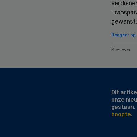
verdienen
Transpara
gewenst.
Reageer op d
Meer over:
Secondary
Sidebar
Dit artike
onze nie
gestaan.
hoogte.