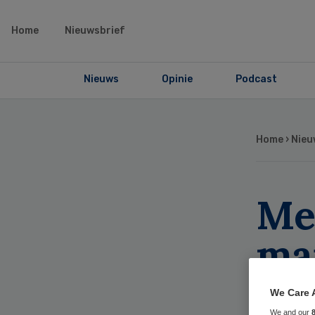
Home
Nieuwsbrief
Nieuws
Opinie
Podcast
Home
›
Nieu
Me
man
tw
We Care 
We and our