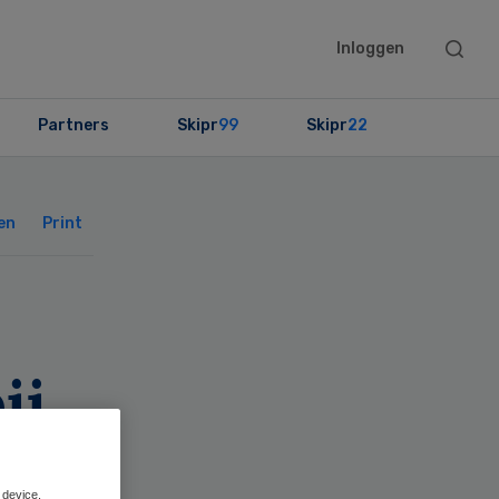
Searc
Inloggen
this
websit
Partners
Skipr
99
Skipr
22
Primary
Sidebar
en
Print
ij
 device.