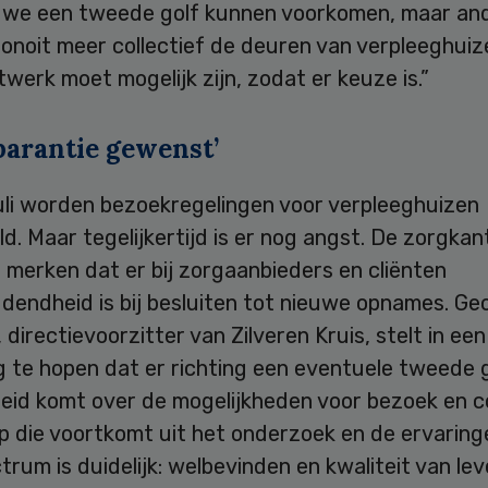
 we een tweede golf kunnen voorkomen, maar an
j onoit meer collectief de deuren van verpleeghuiz
twerk moet mogelijk zijn, zodat er keuze is.”
parantie gewenst’
juli worden bezoekregelingen voor verpleeghuizen
d. Maar tegelijkertijd is er nog angst. De zorgka
e merken dat er bij zorgaanbieders en cliënten
dendheid is bij besluiten tot nieuwe opnames. Ge
 directievoorzitter van Zilveren Kruis, stelt in een
g te hopen dat er richting een eventuele tweede 
heid komt over de mogelijkheden voor bezoek en c
p die voortkomt uit het onderzoek en de ervaring
rum is duidelijk: welbevinden en kwaliteit van le