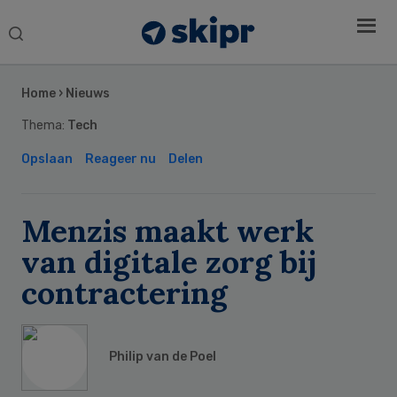
Search
this
Secondary
website
Sidebar
Home
›
Nieuws
Thema:
Tech
Opslaan
Reageer nu
Delen
Menzis maakt werk
van digitale zorg bij
contractering
Philip van de Poel