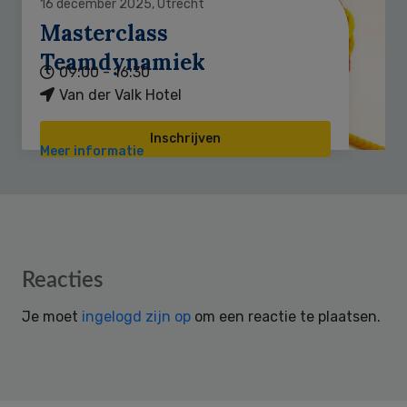
16 december 2025, Utrecht
Masterclass
Teamdynamiek
09:00 - 16:30
Van der Valk Hotel
Inschrijven
Meer informatie
Reader
Reacties
Interactions
Je moet
ingelogd zijn op
om een reactie te plaatsen.