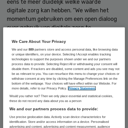
eens te meer duidelijk welke waarde
digitale zorg kan hebben. “We willen het
momentum gebruiken om een open dialoog
over gebruik van digitale zorg te
versnellen”, licht manager zorg Stanley
We Care About Your Privacy
Alards de visie toe. “In sommige
We and our
889
partners store and access personal data, like browsing data
ziekenhuizen zijn drie, vier tot zeshonderd
or unique identifiers, on your device. Selecting I Accept enables tracking
technologies to support the purposes shown under we and our partners
procent meer digitale contacten. De vraag
process data to provide. Selecting Reject All or withdrawing your consent will
is hoe dat vast te houden. We willen niet dat
disable them. If trackers are disabled, some content and ads you see may not
be as relevant to you. You can resurface this menu to change your choices or
als straks de anderhalve meter regel
withdraw consent at any time by clicking the Manage Preferences link on the
bottom of the webpage. Your choices will have effect within our Website. For
wegvalt iedereen weer naar de polikliniek
more details, refer to our Privacy Policy.
Privacy Statement
holt.”
Would you rather not? Then we only place essential and statistical cookies,
these do not record any data about you as a person
We and our partners process data to provide:
Doelmatiger
Use precise geolocation data. Actively scan device characteristics for
identification. Store and/or access information on a device. Personalised
advertising and content, advertising and content measurement, audience