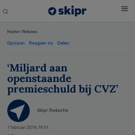
Search
this
Secondary
website
Sidebar
Home
›
Nieuws
Opslaan
Reageer nu
Delen
‘Miljard aan
openstaande
premieschuld bij CVZ’
Skipr Redactie
1 februari 2014
,
19:51