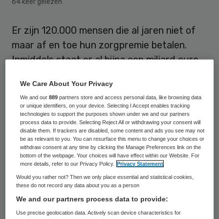
64 keer gelezen
Er zijn 120.000 mensen die al jaren niet of
maar af en toe hun zorgpremie betalen.
Inmiddels staat er al bijna een miljard euro
open aan premieschuld. Dat bedrag groeit
We Care About Your Privacy
maandelijks met 20 miljoen euro. Dat blijkt
We and our
889
partners store and access personal data, like browsing data
uit onderzoek van RTL Nieuws.
or unique identifiers, on your device. Selecting I Accept enables tracking
technologies to support the purposes shown under we and our partners
process data to provide. Selecting Reject All or withdrawing your consent will
Mensen die 6 maanden niet betalen, komen
disable them. If trackers are disabled, some content and ads you see may not
be as relevant to you. You can resurface this menu to change your choices or
in de wanbetalersregeling. Vanaf dat
withdraw consent at any time by clicking the Manage Preferences link on the
moment betaalt het College voor
bottom of the webpage. Your choices will have effect within our Website. For
more details, refer to our Privacy Policy.
Privacy Statement
Zorgverzekeringen (CVS) de premie aan de
Would you rather not? Then we only place essential and statistical cookies,
verzekeraar, en legt het de wanbetaler een
these do not record any data about you as a person
We and our partners process data to provide:
premie plus 30 procent boete op. Voor
Use precise geolocation data. Actively scan device characteristics for
nieuwe gevallen werkt dat redelijk, maar