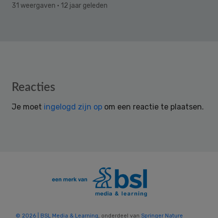
31 weergaven
· 12 jaar geleden
Reader
Reacties
Interactions
Je moet
ingelogd zijn op
om een reactie te plaatsen.
© 2026 | BSL Media & Learning
, onderdeel van
Springer Nature