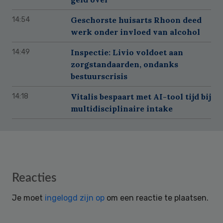
Geschorste huisarts Rhoon deed
14:54
werk onder invloed van alcohol
Inspectie: Livio voldoet aan
14:49
zorgstandaarden, ondanks
bestuurscrisis
Vitalis bespaart met AI-tool tijd bij
14:18
multidisciplinaire intake
Reader
Reacties
Interactions
Je moet
ingelogd zijn op
om een reactie te plaatsen.