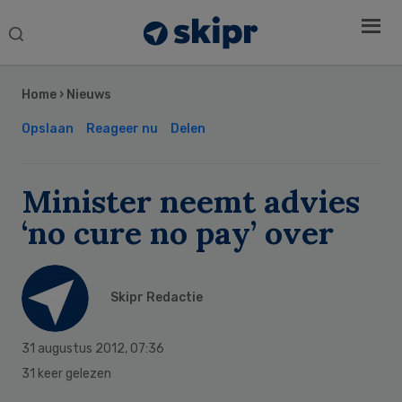
Search
this
Secondary
website
Sidebar
Home
›
Nieuws
Opslaan
Reageer nu
Delen
Minister neemt advies
‘no cure no pay’ over
Skipr Redactie
31 augustus 2012
,
07:36
31 keer gelezen