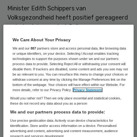
Minister Edith Schippers van
Volksgezondheid heeft positief gereageerd
op het advies van het College voor
zorgverzekeringen (CVZ) voor een ‘no cure
We Care About Your Privacy
no pay’-aanpak voor geneesmiddelen.
We and our
887
partners store and access personal data, like browsing data
Schippers zei donderdagavond tegen BNR
or unique identifiers, on your device. Selecting I Accept enables tracking
technologies to support the purposes shown under we and our partners
Nieuwsradio dat ze het advies overneemt.
process data to provide. Selecting Reject All or withdrawing your consent will
disable them. If trackers are disabled, some content and ads you see may not
be as relevant to you. You can resurface this menu to change your choices or
No cure, no pay komt op het volgende neer:
withdraw consent at any time by clicking the Manage Preferences link on the
bottom of the webpage. Your choices will have effect within our Website. For
heeft de patiënt baat bij een geneesmiddel,
more details, refer to our Privacy Policy.
Privacy Statement
dan vergoedt de zorgverzekeraar de
Would you rather not? Then we only place essential and statistical cookies,
these do not record any data about you as a person
kosten. Heeft een medicijn geen effect, dan
We and our partners process data to provide:
gaat de rekening naar de fabrikant.
Use precise geolocation data. Actively scan device characteristics for
identification. Store and/or access information on a device. Personalised
advertising and content, advertising and content measurement, audience
Bewijzen
research and services development.