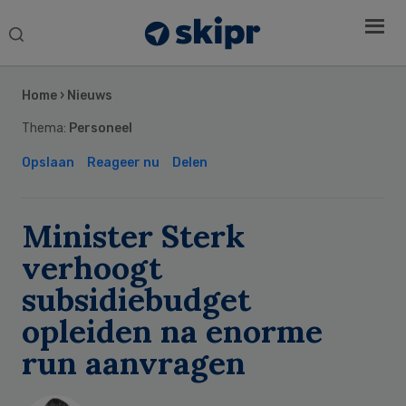
Search
this
Secondary
website
Sidebar
Home
›
Nieuws
Thema:
Personeel
Opslaan
Reageer nu
Delen
Minister Sterk
verhoogt
subsidiebudget
opleiden na enorme
run aanvragen