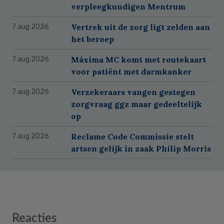
verpleegkundigen Mentrum
Vertrek uit de zorg ligt zelden aan
7 aug 2026
het beroep
Máxima MC komt met routekaart
7 aug 2026
voor patiënt met darmkanker
Verzekeraars vangen gestegen
7 aug 2026
zorgvraag ggz maar gedeeltelijk
op
Reclame Code Commissie stelt
7 aug 2026
artsen gelijk in zaak Philip Morris
Reader
Reacties