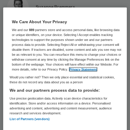
Suzanne Bremmers
We Care About Your Privacy
3 juni 2026
,
14:08
We and our
889
partners store and access personal data, like browsing data
1314 keer gelezen
or unique identifiers, on your device. Selecting I Accept enables tracking
technologies to support the purposes shown under we and our partners
De subsidie van ‘Strategisch Opleiden in
process data to provide. Selecting Reject All or withdrawing your consent will
disable them. If trackers are disabled, some content and ads you see may not
Zorg en Welzijn’ (SO-ZenW) is verhoogd met
be as relevant to you. You can resurface this menu to change your choices or
withdraw consent at any time by clicking the Manage Preferences link on the
12,5 miljoen euro. Dat heeft minister Mirjam
bottom of the webpage. Your choices will have effect within our Website. For
Sterk van Langdurige Zorg, Jeugd en Sport
more details, refer to our Privacy Policy.
Privacy Statement
Would you rather not? Then we only place essential and statistical cookies,
bekendgemaakt.
these do not record any data about you as a person
We and our partners process data to provide:
Het beschikbare budget voor 2026 is
Use precise geolocation data. Actively scan device characteristics for
identification. Store and/or access information on a device. Personalised
namelijk nu al bereikt, blijkt uit
de
advertising and content, advertising and content measurement, audience
research and services development.
Kamerbrief
. Meer dan tweeduizend
List of Partners (vendors)
werkgevers in zorg en welzijn hebben