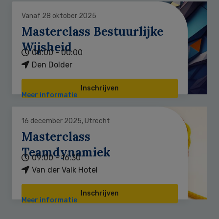
Vanaf 28 oktober 2025
Masterclass Bestuurlijke
Wijsheid
00:00 - 00:00
Den Dolder
Inschrijven
Meer informatie
16 december 2025, Utrecht
Masterclass
Teamdynamiek
09:00 - 16:30
Van der Valk Hotel
Inschrijven
Meer informatie