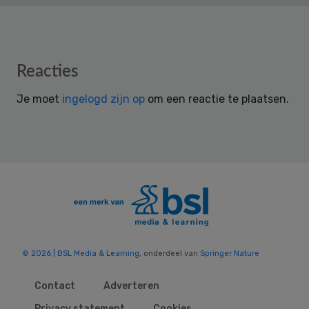
Reader
Reacties
Interactions
Je moet
ingelogd zijn op
om een reactie te plaatsen.
© 2026 | BSL Media & Learning
, onderdeel van
Springer Nature
Contact
Adverteren
Privacy statement
Cookies