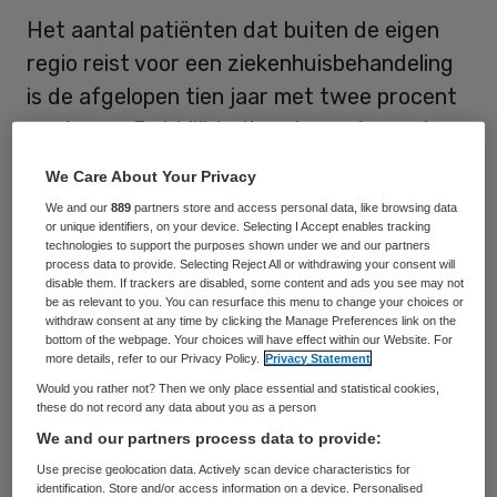
Het aantal patiënten dat buiten de eigen
regio reist voor een ziekenhuisbehandeling
is de afgelopen tien jaar met twee procent
gestegen. Dat blijkt uit onderzoek van de
NVZ vereniging van ziekenhuizen.
We Care About Your Privacy
We and our
889
partners store and access personal data, like browsing data
Stijging
or unique identifiers, on your device. Selecting I Accept enables tracking
technologies to support the purposes shown under we and our partners
process data to provide. Selecting Reject All or withdrawing your consent will
disable them. If trackers are disabled, some content and ads you see may not
Bij de algemene ziekenhuizen is sinds 2000
be as relevant to you. You can resurface this menu to change your choices or
het percentage patiënten van buiten de
withdraw consent at any time by clicking the Manage Preferences link on the
bottom of the webpage. Your choices will have effect within our Website. For
eigen regio van ruim negen naar bijna
elf
more details, refer to our Privacy Policy.
Privacy Statement
procent
gestegen. Bij de academische
Would you rather not? Then we only place essential and statistical cookies,
these do not record any data about you as a person
ziekenhuizen is dit percentage gestegen
We and our partners process data to provide:
van 36 naar 38,5 procent. Gecorrigeerd
Use precise geolocation data. Actively scan device characteristics for
naar patiëntenaantallen betekent dit dat in
identification. Store and/or access information on a device. Personalised