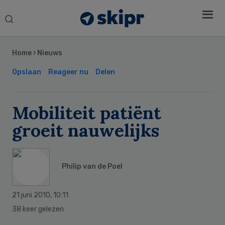
Search
this
Secondary
website
Sidebar
Home
›
Nieuws
Opslaan
Reageer nu
Delen
Mobiliteit patiënt
groeit nauwelijks
Philip van de Poel
21 juni 2010
,
10:11
38 keer gelezen