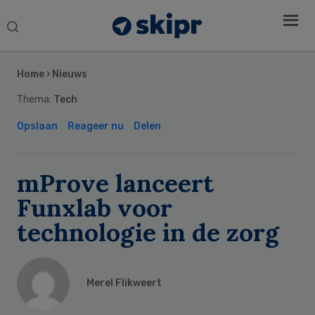
Search
this
Secondary
website
Sidebar
Home
›
Nieuws
Thema:
Tech
Opslaan
Reageer nu
Delen
mProve lanceert
Funxlab voor
technologie in de zorg
Merel Flikweert