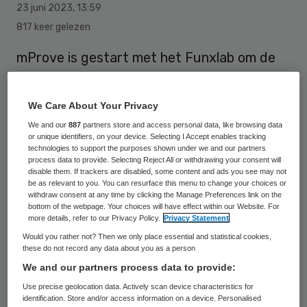
23 juni 2023
,
13:59
817 keer gelezen
mProve is gestart met het Funxlab om de
druk op zorgprofessionals te verminderen.
We Care About Your Privacy
Het lab focust zich op technologische
We and our
887
partners store and access personal data, like browsing data
or unique identifiers, on your device. Selecting I Accept enables tracking
innovaties die het werk in de ziekenhuizen
technologies to support the purposes shown under we and our partners
process data to provide. Selecting Reject All or withdrawing your consent will
leuker en makkelijker maken. Op deze
disable them. If trackers are disabled, some content and ads you see may not
be as relevant to you. You can resurface this menu to change your choices or
manier is er meer tijd voor directe
withdraw consent at any time by clicking the Manage Preferences link on the
patiëntenzorg.
bottom of the webpage. Your choices will have effect within our Website. For
more details, refer to our Privacy Policy.
Privacy Statement
Would you rather not? Then we only place essential and statistical cookies,
Effectiever en leuker
these do not record any data about you as a person
We and our partners process data to provide:
De zeven topklinische mProve ziekenhuizen
Use precise geolocation data. Actively scan device characteristics for
identification. Store and/or access information on a device. Personalised