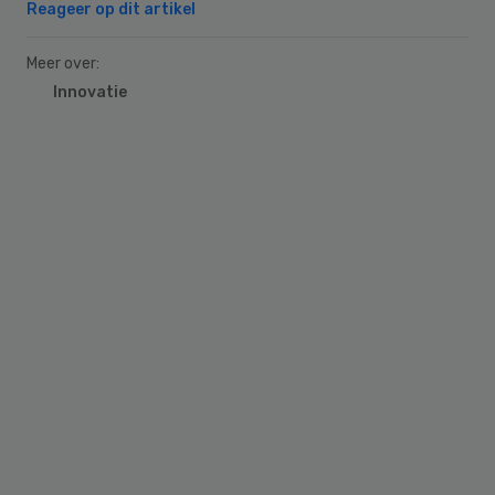
Reageer op dit artikel
Meer over:
Innovatie
Primary
Sidebar