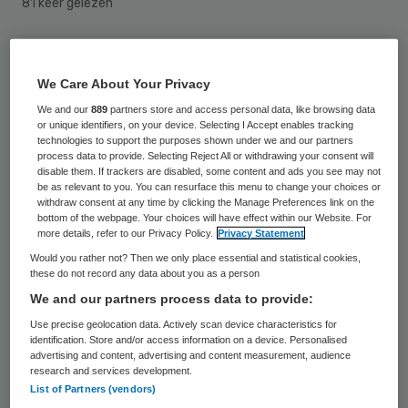
81 keer gelezen
Lea Bouwmeester wordt per 1 juli de
nieuwe directeur van de Nederlandse
We Care About Your Privacy
Diabetes Federatie (NDF). Zij volgt Inge de
We and our
889
partners store and access personal data, like browsing data
or unique identifiers, on your device. Selecting I Accept enables tracking
Weerdt op, die sinds mei
technologies to support the purposes shown under we and our partners
process data to provide. Selecting Reject All or withdrawing your consent will
programmamanager is van de fusie tussen
disable them. If trackers are disabled, some content and ads you see may not
be as relevant to you. You can resurface this menu to change your choices or
het Westfriesgasthuis en het
withdraw consent at any time by clicking the Manage Preferences link on the
Waterlandziekenhuis.
bottom of the webpage. Your choices will have effect within our Website. For
more details, refer to our Privacy Policy.
Privacy Statement
Would you rather not? Then we only place essential and statistical cookies,
Volgens Bouwmeester biedt de functie
these do not record any data about you as a person
haar de kans om met nieuwe energie werk
We and our partners process data to provide:
te maken van vernieuwing van de zorg. “Ik
Use precise geolocation data. Actively scan device characteristics for
identification. Store and/or access information on a device. Personalised
ken de NDF als een zeer relevante,
advertising and content, advertising and content measurement, audience
innovatieve koepel die zich met een sector
research and services development.
List of Partners (vendors)
brede aanpak inzet voor een betere