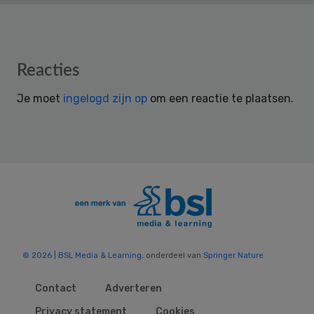
Reader
Reacties
Interactions
Je moet
ingelogd zijn op
om een reactie te plaatsen.
© 2026 | BSL Media & Learning
, onderdeel van
Springer Nature
Contact
Adverteren
Privacy statement
Cookies