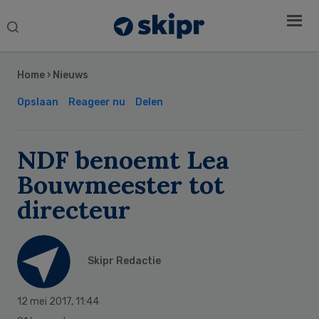
Search
this
Secondary
website
Sidebar
Home
›
Nieuws
Opslaan
Reageer nu
Delen
NDF benoemt Lea
Bouwmeester tot
directeur
Skipr Redactie
12 mei 2017
,
11:44