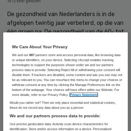
1613 keer gelezen
De gezondheid van Nederlanders is in de
afgelopen twintig jaar verbeterd, op die van
één groep na. De gezondheid van de 60- tot
65-jarigen bleef gelijk. Dat meldt
We Care About Your Privacy
gezondheidsinstituut RIVM. Met
We and our
887
partners store and access personal data, like browsing data
gezondheid bedoelt de organisatie in dit
or unique identifiers, on your device. Selecting I Accept enables tracking
geval de manier waarop mensen zelf hun
technologies to support the purposes shown under we and our partners
process data to provide. Selecting Reject All or withdrawing your consent will
gezondheid en de mate van lichamelijke
disable them. If trackers are disabled, some content and ads you see may not
be as relevant to you. You can resurface this menu to change your choices or
beperkingen ervaren.
withdraw consent at any time by clicking the Manage Preferences link on the
bottom of the webpage. Your choices will have effect within our Website. For
more details, refer to our Privacy Policy.
Privacy Statement
Would you rather not? Then we only place essential and statistical cookies,
“Waarom hun gezondheid is achtergebleven
these do not record any data about you as a person
bij de rest van de Nederlandse bevolking, is
We and our partners process data to provide:
niet helemaal duidelijk. Het kan te maken
Use precise geolocation data. Actively scan device characteristics for
identification. Store and/or access information on a device. Personalised
hebben met de
plotseling weggevallen