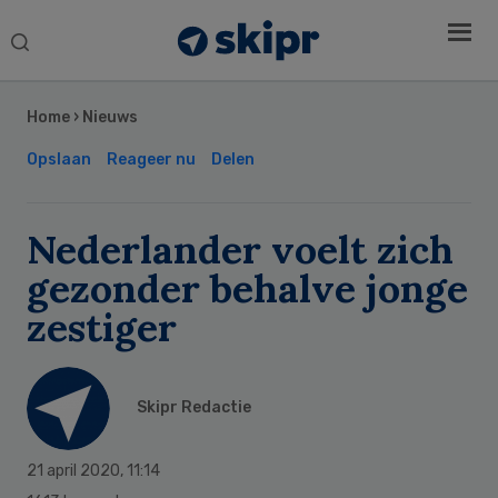
Search
this
Secondary
website
Sidebar
Home
›
Nieuws
Opslaan
Reageer nu
Delen
Nederlander voelt zich
gezonder behalve jonge
zestiger
Skipr Redactie
21 april 2020
,
11:14