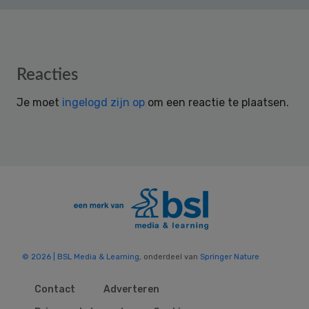
Reader
Reacties
Interactions
Je moet
ingelogd zijn op
om een reactie te plaatsen.
© 2026 | BSL Media & Learning
, onderdeel van
Springer Nature
Contact
Adverteren