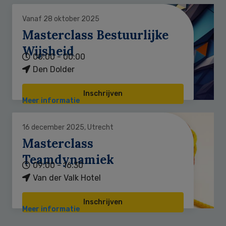
Vanaf 28 oktober 2025
Masterclass Bestuurlijke
Wijsheid
00:00 - 00:00
Den Dolder
Inschrijven
Meer informatie
16 december 2025, Utrecht
Masterclass
Teamdynamiek
09:00 - 16:30
Van der Valk Hotel
Inschrijven
Meer informatie