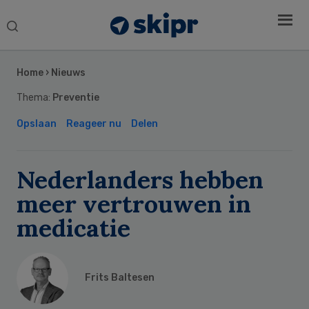
Search
this
Secondary
website
Sidebar
Home
›
Nieuws
Thema:
Preventie
Opslaan
Reageer nu
Delen
Nederlanders hebben
meer vertrouwen in
medicatie
Frits Baltesen