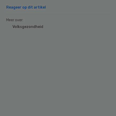
Reageer op dit artikel
Meer over:
Volksgezondheid
Primary
Sidebar