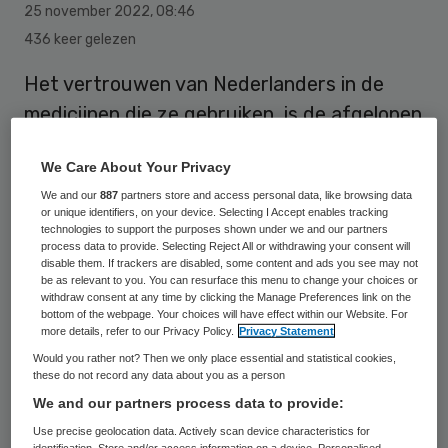
25 november 2022
,
08:46
436 keer gelezen
Het vertrouwen van Nederlanders in de
medicijnen die ze gebruiken, is de afgelopen
jaren iets toegenomen, stellen
We Care About Your Privacy
onderzoeksinstituut Nivel en het College
We and our
887
partners store and access personal data, like browsing data
ter Beoordeling van Geneesmiddelen (CBG)
or unique identifiers, on your device. Selecting I Accept enables tracking
op basis van een enquête. Gemiddeld geven
technologies to support the purposes shown under we and our partners
process data to provide. Selecting Reject All or withdrawing your consent will
Nederlanders het vertrouwen in hun
disable them. If trackers are disabled, some content and ads you see may not
be as relevant to you. You can resurface this menu to change your choices or
medicijnen het rapportcijfer 8,2.
withdraw consent at any time by clicking the Manage Preferences link on the
bottom of the webpage. Your choices will have effect within our Website. For
more details, refer to our Privacy Policy.
Privacy Statement
Would you rather not? Then we only place essential and statistical cookies,
In 2018, toen het vorige onderzoek werd
these do not record any data about you as a person
gedaan, was dit gemiddeld nog een 7,9.
We and our partners process data to provide:
Het vertrouwen dat mensen stellen in
Use precise geolocation data. Actively scan device characteristics for
identification. Store and/or access information on a device. Personalised