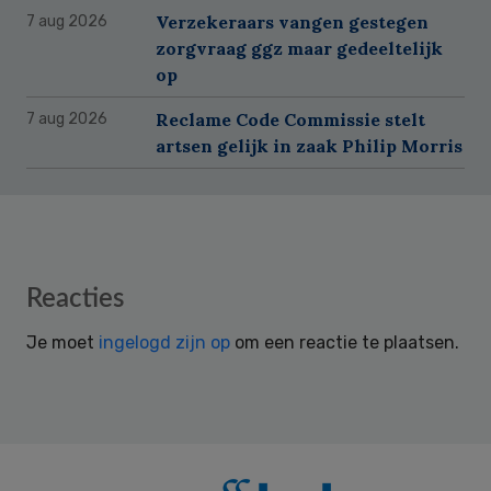
Verzekeraars vangen gestegen
7 aug 2026
zorgvraag ggz maar gedeeltelijk
op
Reclame Code Commissie stelt
7 aug 2026
artsen gelijk in zaak Philip Morris
Reader
Reacties
Interactions
Je moet
ingelogd zijn op
om een reactie te plaatsen.