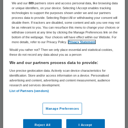
We and our
889
partners store and access personal data, like browsing data
Paul Korte is de nieuwe voorzitter van
or unique identifiers, on your device. Selecting I Accept enables tracking
technologies to support the purposes shown under we and our partners
Nefarma, de vereniging van
process data to provide. Selecting Reject All or withdrawing your consent will
disable them. If trackers are disabled, some content and ads you see may not
medicijnfabrikanten. Hij is tijdens de
be as relevant to you. You can resurface this menu to change your choices or
algemene ledenvergadering van 16
withdraw consent at any time by clicking the Manage Preferences link on the
bottom of the webpage. Your choices will have effect within our Website. For
december gekozen. Hij volgt Hans Sijbesma
more details, refer to our Privacy Policy.
Privacy Statement
op.
Would you rather not? Then we only place essential and statistical cookies,
these do not record any data about you as a person
We and our partners process data to provide:
Korte (55) is algemeen directeur van
Use precise geolocation data. Actively scan device characteristics for
Janssen in Tilburg en maakte al deel uit van
identification. Store and/or access information on a device. Personalised
het Nefarma-bestuur.
advertising and content, advertising and content measurement, audience
research and services development.
List of Partners (vendors)
Tot nieuw bestuurslid van Nefarma is
benoemd Jasper van Grunsven, algemeen
Manage Preferences
directeur van Amgen in Breda. De
vereniging heeft ook twee vice-voorzitters
Reject All
I Accept