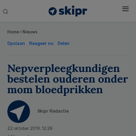
Search
this
Secondary
website
Sidebar
Home
›
Nieuws
Opslaan
Reageer nu
Delen
Nepverpleegkundigen
bestelen ouderen onder
mom bloedprikken
Skipr Redactie
22 oktober 2019
,
12:28