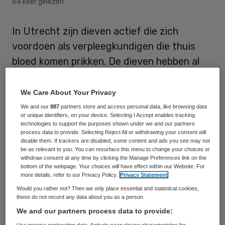
64 keer gelezen
In Utrecht zijn dieven actief die zich
voordoen als verpleegkundigen die thuis
bloed komen prikken. De dieven hebben al
drie bejaarde slachtoffers gemaakt van wie
ze de pinpas stalen om vervolgens geld op
We Care About Your Privacy
te nemen.
We and our
887
partners store and access personal data, like browsing data
or unique identifiers, on your device. Selecting I Accept enables tracking
technologies to support the purposes shown under we and our partners
Volgens de politie zijn er meerdere daders in
process data to provide. Selecting Reject All or withdrawing your consent will
disable them. If trackers are disabled, some content and ads you see may not
verschillende samenstellingen actief. In alle
be as relevant to you. You can resurface this menu to change your choices or
withdraw consent at any time by clicking the Manage Preferences link on the
gevallen
deden zij zich voor als
bottom of the webpage. Your choices will have effect within our Website. For
verpleegkundigen
, bijvoorbeeld van het
more details, refer to our Privacy Policy.
Privacy Statement
Would you rather not? Then we only place essential and statistical cookies,
ziekenhuis of van de apotheek, die bloed
these do not record any data about you as a person
komen afnemen door middel van een
We and our partners process data to provide:
vingerprik voor controle bij diabetes en