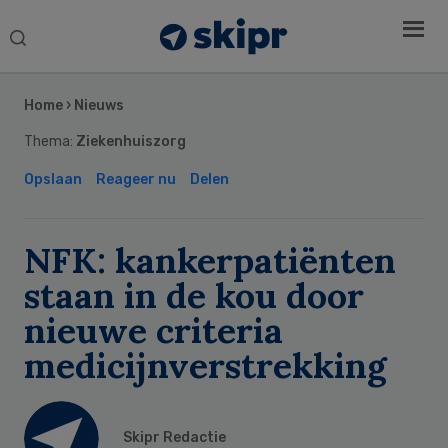
Search
this
Secondary
website
Sidebar
Home
›
Nieuws
Thema:
Ziekenhuiszorg
Opslaan
Reageer nu
Delen
NFK: kankerpatiënten
staan in de kou door
nieuwe criteria
medicijnverstrekking
Skipr Redactie