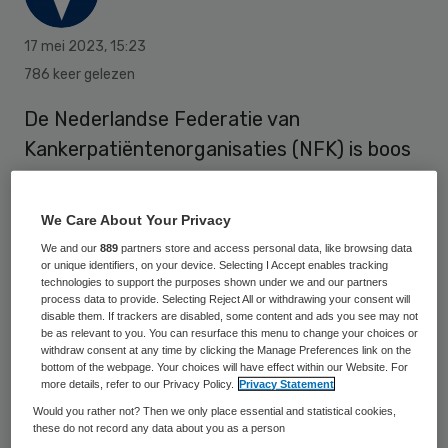
17 mei 2023
,
15:23
786 keer gelezen
De Nederlandse Federatie van
Kankerpatiëntenorganisaties (NFK) is boos
nu onder meer oncologen akkoord zijn
gegaan met aanpassingen van de criteria
We Care About Your Privacy
voor de inzet van bepaalde zeer dure
We and our
889
partners store and access personal data, like browsing data
geneesmiddelen bij patiënten bij wie ze
or unique identifiers, on your device. Selecting I Accept enables tracking
technologies to support the purposes shown under we and our partners
waarschijnlijk niet de gewenste effecten
process data to provide. Selecting Reject All or withdrawing your consent will
disable them. If trackers are disabled, some content and ads you see may not
bereiken en mogelijk wel nare bijwerkingen.
be as relevant to you. You can resurface this menu to change your choices or
withdraw consent at any time by clicking the Manage Preferences link on the
bottom of the webpage. Your choices will have effect within our Website. For
more details, refer to our Privacy Policy.
Privacy Statement
“De Nederlandse behandelaars laten de
Would you rather not? Then we only place essential and statistical cookies,
patiënten in de kou staan. Behandelaren in
these do not record any data about you as a person