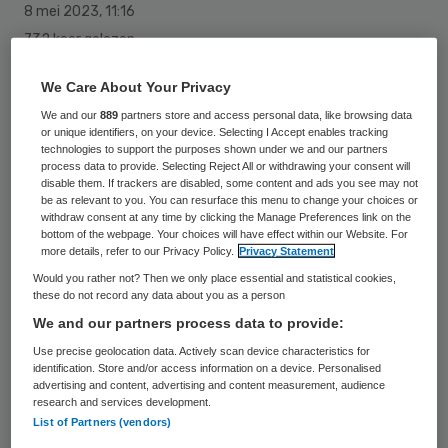
8 mei 2023
,
11:16
732 keer gelezen
Softwareleverancier Health Cloud Initiative
We Care About Your Privacy
(HCI) heeft NICE Software (NICE)
We and our
889
partners store and access personal data, like browsing data
or unique identifiers, on your device. Selecting I Accept enables tracking
overgenomen, waardoor het eigenaar
technologies to support the purposes shown under we and our partners
process data to provide. Selecting Reject All or withdrawing your consent will
wordt van de platformen paraNICE en NICE
disable them. If trackers are disabled, some content and ads you see may not
Connect. Hiermee breidt HCI zijn
be as relevant to you. You can resurface this menu to change your choices or
withdraw consent at any time by clicking the Manage Preferences link on the
activiteiten in de paramedische zorg en
bottom of the webpage. Your choices will have effect within our Website. For
more details, refer to our Privacy Policy.
Privacy Statement
revalidatiezorg verder uit. Na de overname
Would you rather not? Then we only place essential and statistical cookies,
werken meer dan 21.000 zorgverleners
these do not record any data about you as a person
dagelijks met softwarediensten van Health
We and our partners process data to provide:
Cloud Initiative.
Use precise geolocation data. Actively scan device characteristics for
identification. Store and/or access information on a device. Personalised
advertising and content, advertising and content measurement, audience
research and services development.
De overname volgt op een eerdere
List of Partners (vendors)