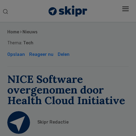
Search
this
Secondary
website
Sidebar
Home
›
Nieuws
Thema:
Tech
Opslaan
Reageer nu
Delen
NICE Software
overgenomen door
Health Cloud Initiative
Skipr Redactie