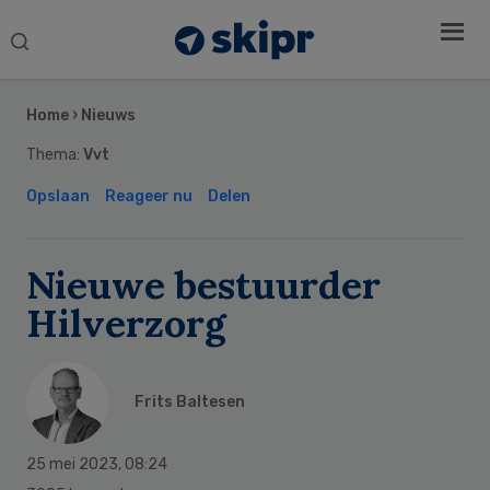
Search
this
Secondary
website
Sidebar
Home
›
Nieuws
Thema:
Vvt
Opslaan
Reageer nu
Delen
Nieuwe bestuurder
Hilverzorg
Frits Baltesen
25 mei 2023
,
08:24