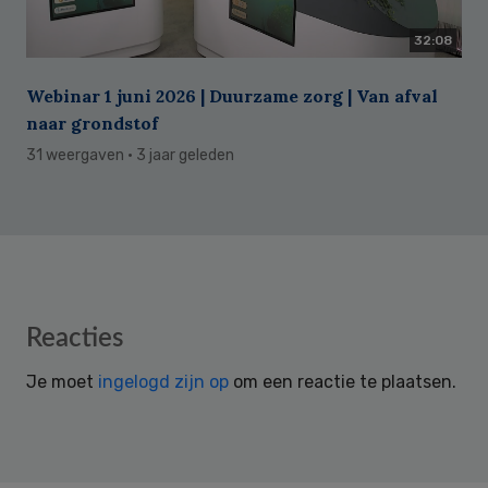
32:08
Webinar 1 juni 2026 | Duurzame zorg | Van afval
naar grondstof
31 weergaven
· 3 jaar geleden
Reader
Reacties
Interactions
Je moet
ingelogd zijn op
om een reactie te plaatsen.