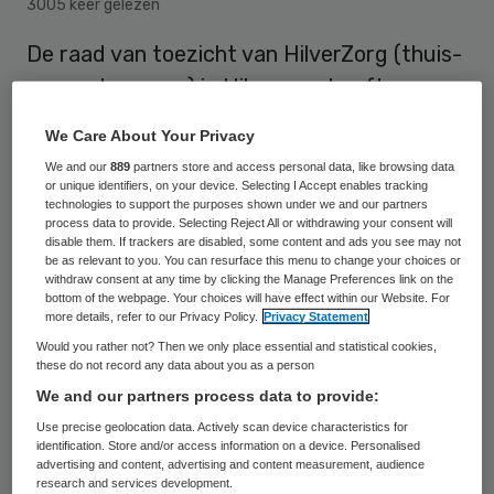
3005 keer gelezen
De raad van toezicht van HilverZorg (thuis-
en verpleegzorg) in Hilversum heeft
besloten met ingang van 1 juni 2023 Rachel
We Care About Your Privacy
Leijdekkers te benoemen als tweede
We and our
889
partners store and access personal data, like browsing data
bestuurder naast André Brand.
or unique identifiers, on your device. Selecting I Accept enables tracking
technologies to support the purposes shown under we and our partners
process data to provide. Selecting Reject All or withdrawing your consent will
disable them. If trackers are disabled, some content and ads you see may not
Theo Schouten, voorzitter van de raad van
be as relevant to you. You can resurface this menu to change your choices or
withdraw consent at any time by clicking the Manage Preferences link on the
toezicht: “We zijn trots dat we interne
bottom of the webpage. Your choices will have effect within our Website. For
more details, refer to our Privacy Policy.
Privacy Statement
expertise hebben gevonden om HilverZorg
Would you rather not? Then we only place essential and statistical cookies,
de volgende stappen in haar ontwikkeling te
these do not record any data about you as a person
laten maken. Met de benoeming van
We and our partners process data to provide:
Leijdekkers sluiten we vol vertrouwen aan
Use precise geolocation data. Actively scan device characteristics for
identification. Store and/or access information on a device. Personalised
bij de koers tot 2025.”
advertising and content, advertising and content measurement, audience
research and services development.