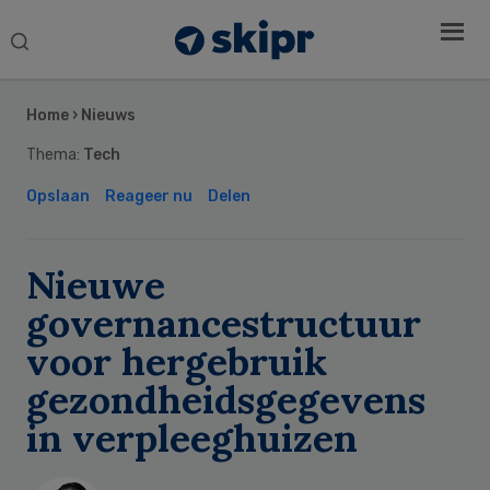
Search
this
Secondary
website
Sidebar
Home
›
Nieuws
Thema:
Tech
Opslaan
Reageer nu
Delen
Nieuwe
governancestructuur
voor hergebruik
gezondheidsgegevens
in verpleeghuizen