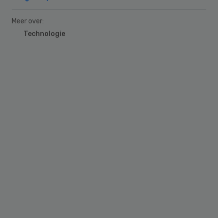
Meer over:
Technologie
Primary
Sidebar