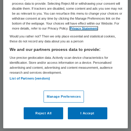
De ontwikkelde governancemethodiek is
process data to provide. Selecting Reject All or withdrawing your consent will
disable them. If trackers are disabled, some content and ads you see may not
toegepast op het Register Leren van Data
be as relevant to you. You can resurface this menu to change your choices or
withdraw consent at any time by clicking the Manage Preferences link on the
in Verpleeghuizen van de drie
bottom of the webpage. Your choices will have effect within our Website. For
more details, refer to our Privacy Policy.
Privacy Statement
samenwerkende partijen. Dat register
Would you rather not? Then we only place essential and statistical cookies,
verzamelt een basisset van gegevens uit de
these do not record any data about you as a person
dossiers van verpleeghuisbewoners en stelt
We and our partners process data to provide:
deze gegevens beschikbaar voor
Use precise geolocation data. Actively scan device characteristics for
identification. Store and/or access information on a device. Personalised
wetenschappelijk onderzoek. Het doel
advertising and content, advertising and content measurement, audience
research and services development.
hiervan is tweeledig: meer kennis over
List of Partners (vendors)
verpleeghuiszorg in het algemeen en betere
verpleeghuiszorg door organisaties te
Manage Preferences
voorzien van spiegelinformatie.
Reject All
I Accept
Basis van vertrouwen