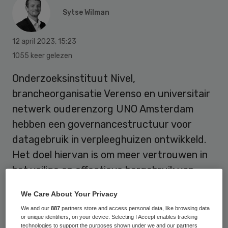
Sytse Wilman
12 april 2023
,
15:23
1055 keer gelezen
Onderzoeksinstituut Nivel,
brancheorganisatie Verenso en universitair
netwerk ouderenzorg UNO Amsterdam
hebben een governancestructuur voor
datagebruik in verpleeghuizen ontwikkeld.
Het doel hiervan is om meer vertrouwen in
het veilige en effectieve hergebruik van
gezondheidsgegevens voor
We Care About Your Privacy
wetenschappelijk onderzoek te creëren.
We and our
887
partners store and access personal data, like browsing data
or unique identifiers, on your device. Selecting I Accept enables tracking
technologies to support the purposes shown under we and our partners