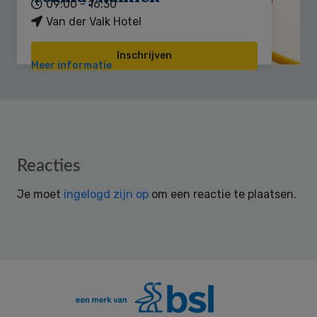
09:00 - 16:30
Van der Valk Hotel
Inschrijven
Meer informatie
Reader
Reacties
Interactions
Je moet
ingelogd zijn op
om een reactie te plaatsen.