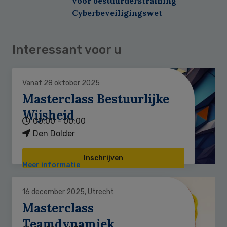
voor bestuurderstraining
Cyberbeveiligingswet
Interessant voor u
Vanaf 28 oktober 2025
Masterclass Bestuurlijke
Wijsheid
00:00 - 00:00
Den Dolder
Inschrijven
Meer informatie
16 december 2025, Utrecht
Masterclass
Teamdynamiek