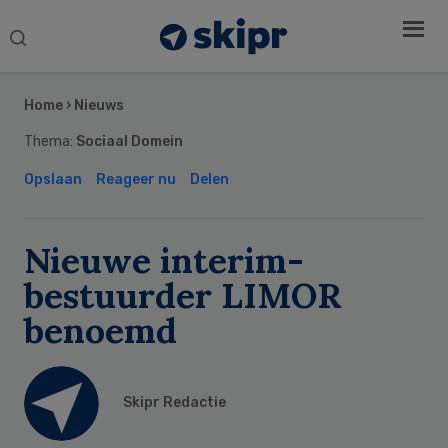
Search
this
Secondary
website
Sidebar
Home
›
Nieuws
Thema:
Sociaal Domein
Opslaan
Reageer nu
Delen
Nieuwe interim-
bestuurder LIMOR
benoemd
Skipr Redactie