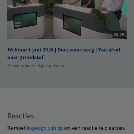
32:08
Webinar 1 juni 2026 | Duurzame zorg | Van afval
naar grondstof
31 weergaven
· 3 jaar geleden
Reader
Reacties
Interactions
Je moet
ingelogd zijn op
om een reactie te plaatsen.