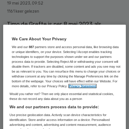
19 mei 2023
,
09:52
1161 keer gelezen
Timo de Grefte is per 8 mei 2023 als
interim-bestuurder bij LIMOR gestart. Hij
We Care About Your Privacy
volgt hiermee vertrekkend bestuurder Aart
We and our
887
partners store and access personal data, like browsing data
van Walstijn op. Naar verwachting zal De
or unique identifiers, on your device. Selecting I Accept enables tracking
technologies to support the purposes shown under we and our partners
Grefte ongeveer een jaar betrokken zijn bij
process data to provide. Selecting Reject All or withdrawing your consent will
LIMOR. Walstijn zet zijn loopbaan als
disable them. If trackers are disabled, some content and ads you see may not
be as relevant to you. You can resurface this menu to change your choices or
bestuurder voort bij BCM Ouderenzorg in
withdraw consent at any time by clicking the Manage Preferences link on the
bottom of the webpage. Your choices will have effect within our Website. For
Groningen.
more details, refer to our Privacy Policy.
Privacy Statement
Would you rather not? Then we only place essential and statistical cookies,
these do not record any data about you as a person
“De Grefte heeft een lange staat van
We and our partners process data to provide:
dienst in de geestelijke gezondheidszorg,
Use precise geolocation data. Actively scan device characteristics for
identification. Store and/or access information on a device. Personalised
onder andere als bestuurder bij GGZ
advertising and content, advertising and content measurement, audience