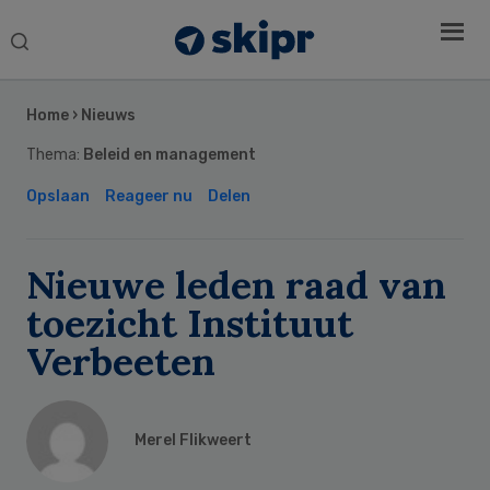
Search
this
Secondary
website
Sidebar
Home
›
Nieuws
Thema:
Beleid en management
Opslaan
Reageer nu
Delen
Nieuwe leden raad van
toezicht Instituut
Verbeeten
Merel Flikweert