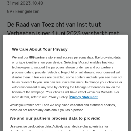
31 mei 2023
,
10:48
897 keer gelezen
De Raad van Toezicht van Instituut
Verbeeten is per 1 juni 2023 versterkt met
twee nieuwe leden, Jeroen Hendrikse en
We Care About Your Privacy
Jan Berkvens.
We and our
889
partners store and access personal data, like browsing data
or unique identifiers, on your device. Selecting I Accept enables tracking
technologies to support the purposes shown under we and our partners
Het instituut zocht nieuwe leden omdat
process data to provide. Selecting Reject All or withdrawing your consent will
disable them. If trackers are disabled, some content and ads you see may not
het maximale zittingstermijn van Lilly-Ann
be as relevant to you. You can resurface this menu to change your choices or
withdraw consent at any time by clicking the Manage Preferences link on the
van der Velden is bereikt. Daarnaast wordt
bottom of the webpage. Your choices will have effect within our Website. For
de raad uitgebreid met een vijfde lid.
more details, refer to our Privacy Policy.
Privacy Statement
Would you rather not? Then we only place essential and statistical cookies,
these do not record any data about you as a person
Ervaring in het werkveld
We and our partners process data to provide:
Use precise geolocation data. Actively scan device characteristics for