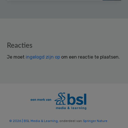
Reader
Reacties
Interactions
Je moet
ingelogd zijn op
om een reactie te plaatsen.
© 2026 | BSL Media & Learning
, onderdeel van
Springer Nature