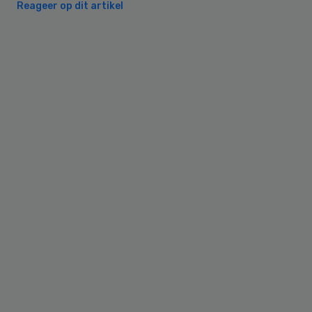
Reageer op dit artikel
Primary
Sidebar