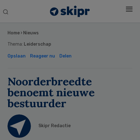
Search
this
Secondary
website
Sidebar
Home
›
Nieuws
Thema:
Leiderschap
Opslaan
Reageer nu
Delen
Noorderbreedte
benoemt nieuwe
bestuurder
Skipr Redactie