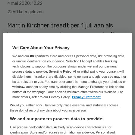
4 mei 2020
,
12:22
2260 keer gelezen
Martin Kirchner treedt per 1 juli aan als
bestuurder van ouderenzorgorganisatie
Noorderbreedte. Kirchner volgt in deze rol
We Care About Your Privacy
Saskia van Opijnen op, die op 1 maart na
We and our
889
partners store and access personal data, like browsing data
drieënhalf jaar Noorderbreedte verliet.
or unique identifiers, on your device. Selecting I Accept enables tracking
technologies to support the purposes shown under we and our partners
process data to provide. Selecting Reject All or withdrawing your consent will
disable them. If trackers are disabled, some content and ads you see may not
Kirchner (60) is een oude bekende, want hij
be as relevant to you. You can resurface this menu to change your choices or
withdraw consent at any time by clicking the Manage Preferences link on the
werkte eerder al een tijd bij
bottom of the webpage. Your choices will have effect within our Website. For
more details, refer to our Privacy Policy.
Privacy Statement
Noorderbreedte. Zo was hij in de jaren
Would you rather not? Then we only place essential and statistical cookies,
negentig parttime-directeur van Nij Friema
these do not record any data about you as a person
Hiem in Grou, dat in 1996 samen met andere
We and our partners process data to provide:
organisaties tot Noorderbreedte fuseerde.
Use precise geolocation data. Actively scan device characteristics for
identification. Store and/or access information on a device. Personalised