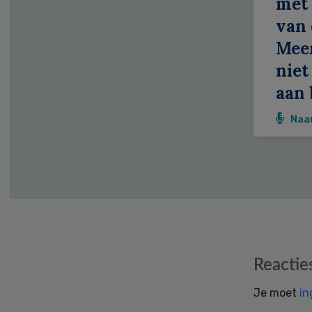
met 
van 
Meer
niet
aan 
Naa
Reader
Reactie
Interactions
Je moet
in