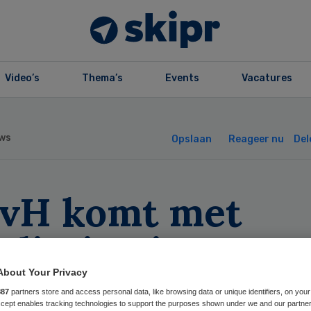
Video’s
Thema’s
Events
Vacatures
ws
Opslaan
Reageer nu
Del
vH komt met
liteitseisen
irurgen en
About Your Privacy
887
partners store and access personal data, like browsing data or unique identifiers, on your
Accept enables tracking technologies to support the purposes shown under we and our partne