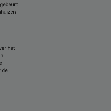
 gebeurt
nhuizen
ver het
an
e
r de