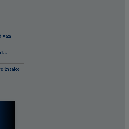
d van
nks
re intake