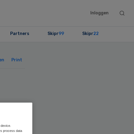
Searc
Inloggen
this
websit
Partners
Skipr
99
Skipr
22
Primary
Sidebar
en
Print
 device.
rs process data