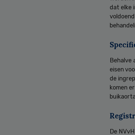
dat elke 
voldoende
behandeli
Specifi
Behalve 
eisen voo
de ingrep
komen er 
buikaorta
Regist
De NVvH 