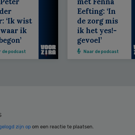
Peter
met Fenna
der
Eefting: ‘In
: ‘Ik wist
de zorg mis
 waar ik
ik het yes!-
begon’
gevoel’
r de podcast
Naar de podcast
s
gelogd zijn op
om een reactie te plaatsen.