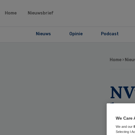
Home
Nieuwsbrief
Nieuws
Opinie
Podcast
Home
›
Nieu
NV
kwa
ch
We Care 
We and our
Selecting I 