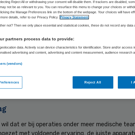
ekenhuizen
electing Reject All or withdrawing your consent will disable them. If trackers are disabled, so
may not be as relevant to you. You can resurface this menu to change your choices or withd
licking the Manage Preferences link on the bottom of the webpage. Your choices will have eff
more details, refer to our Privacy Policy.
Privacy Statement
her not? Then we only place essential and statistical cookies, these do not record any data
Skipr Redactie
31 januari 2011
,
08:02
54 keer gelezen
r partners process data to provide:
eolocation data. Actively scan device characteristics for identification. Store and/or access 
onalised advertising and content, advertising and content measurement, audience research 
.
landse Vereniging voor Heelkunde (NVvH) wil dat
ners (vendors)
n en ziekenhuizen aan bepaalde kwaliteitseisen m
Als binnen een jaar dit niveau niet is gehaald, moe
references
Reject All
I 
ken of patiënten doorverwijzen.
ng
wil dat er bij operaties onder meer medische te
ngezet met voldoende ervaring, de juiste apparat