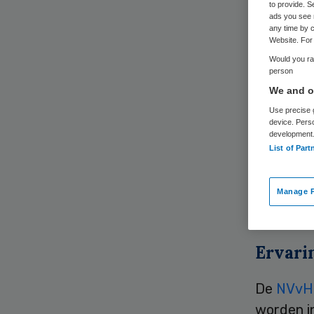
zi
to provide. S
ads you see 
any time by c
Website. For 
Would you rat
person
We and ou
Use precise g
device. Pers
development
De Neder
List of Part
chirurge
voldoen. 
Manage P
samenwer
Ervari
De
NVvH
worden i