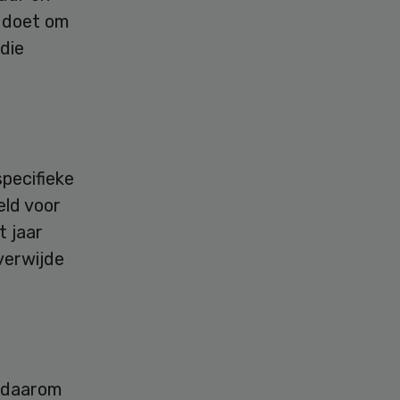
r doet om
 die
pecifieke
eld voor
t jaar
verwijde
t daarom