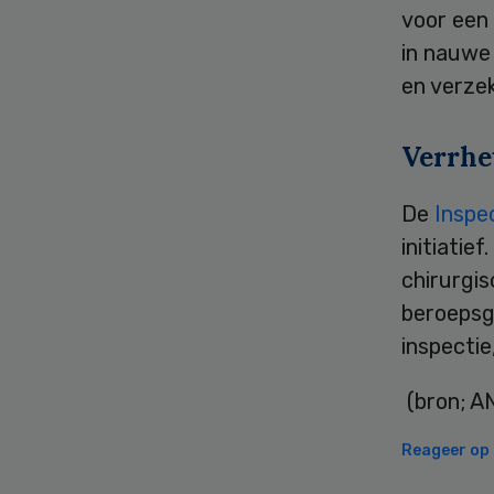
voor een
in nauwe
en verze
Verrhe
De
Inspe
initiatie
chirurgis
beroepsg
inspectie
(bron; A
Reageer op d