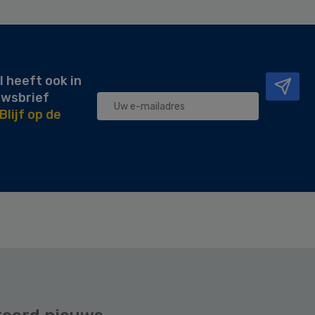
l heeft ook in
uwsbrief
Blijf op de