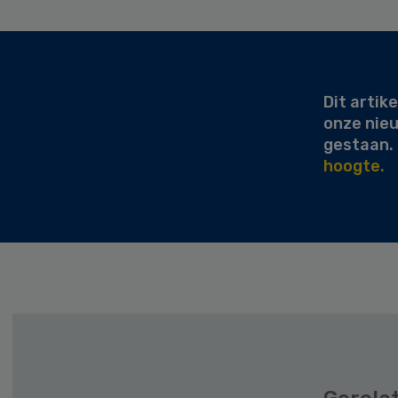
Secondary
Sidebar
Dit artike
onze nie
gestaan.
hoogte.