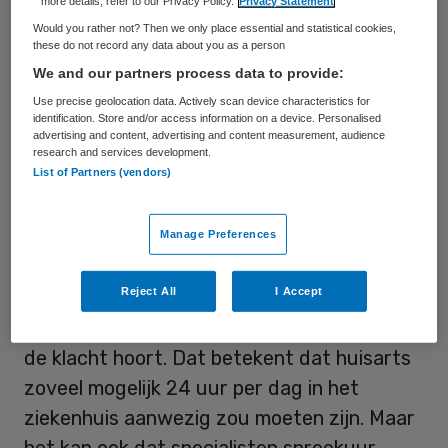
more details, refer to our Privacy Policy.
Privacy Statement
NVZ-directeur Margot van der Starre
Would you rather not? Then we only place essential and statistical cookies,
eenvoudiger optimale, op de patiënt
these do not record any data about you as a person
toegesneden zorg geleverd worden.
We and our partners process data to provide:
Use precise geolocation data. Actively scan device characteristics for
“We moeten binnen de eerste en tweede lijn
identification. Store and/or access information on a device. Personalised
advertising and content, advertising and content measurement, audience
samenwerken”, aldus Van der Starre in op
research and services development.
List of Partners (vendors)
interview op Skipr.nl. “Het kan beter één
organisatie worden, waarbij je telkens kijkt
naar waar de zorg het beste wordt
Manage Preferences
geleverd, dat wil zeggen zo goedkoop en
Reject All
I Accept
goed mogelijk. Het gaat er om dat de
patiënt daar terecht komt, waar hij gezien
de klacht hoort. Dat betekent dat huisarts
zoveel mogelijk 24 uur per dag in het
ziekenhuis aanwezig zou moeten zijn. Maar
het kan ook dat specialisten spreekuur