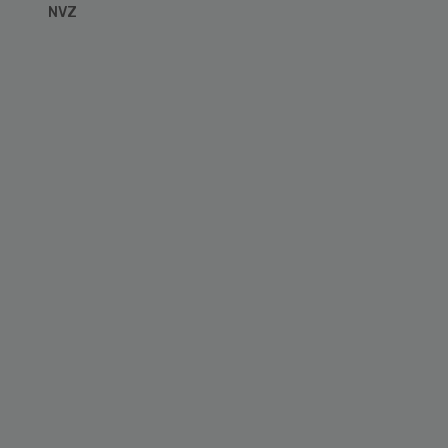
NVZ
Primary
Sidebar