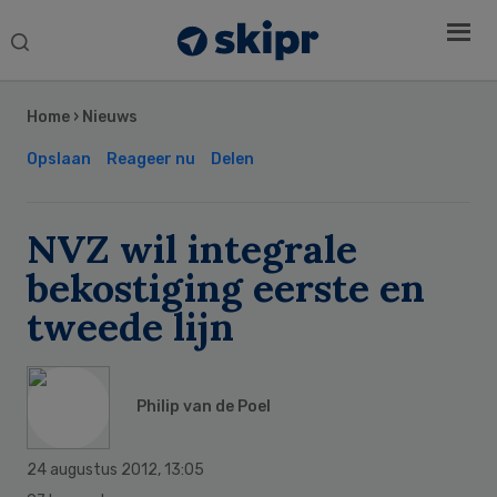
Search
this
Secondary
website
Sidebar
Home
›
Nieuws
Opslaan
Reageer nu
Delen
NVZ wil integrale
bekostiging eerste en
tweede lijn
Philip van de Poel
24 augustus 2012
,
13:05