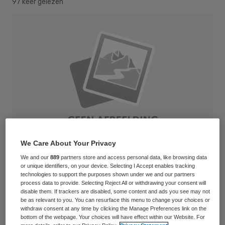
97 keer gelezen
We Care About Your Privacy
We and our
889
partners store and access personal data, like browsing data
or unique identifiers, on your device. Selecting I Accept enables tracking
technologies to support the purposes shown under we and our partners
De NVZ vereniging van ziekenhuizen maakt
process data to provide. Selecting Reject All or withdrawing your consent will
disable them. If trackers are disabled, some content and ads you see may not
zich sterk voor integrale bekostiging van de
be as relevant to you. You can resurface this menu to change your choices or
withdraw consent at any time by clicking the Manage Preferences link on the
eerste en tweede lijn. Daarmee kan volgens
bottom of the webpage. Your choices will have effect within our Website. For