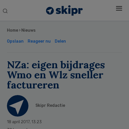
Search
this
Secondary
website
Sidebar
Home
›
Nieuws
Opslaan
Reageer nu
Delen
NZa: eigen bijdrages
Wmo en Wlz sneller
factureren
Skipr Redactie
18 april 2017
,
13:23