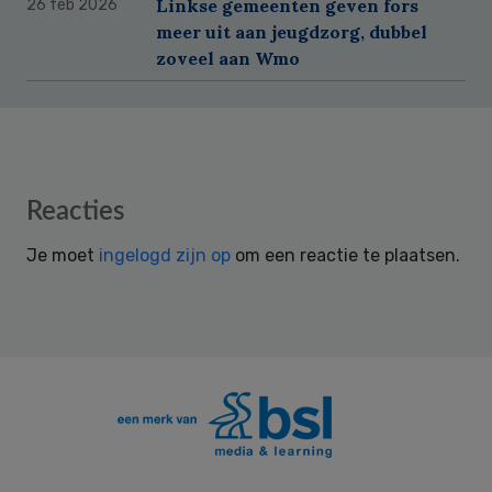
Linkse gemeenten geven fors
26 feb 2026
meer uit aan jeugdzorg, dubbel
zoveel aan Wmo
Reader
Reacties
Interactions
Je moet
ingelogd zijn op
om een reactie te plaatsen.