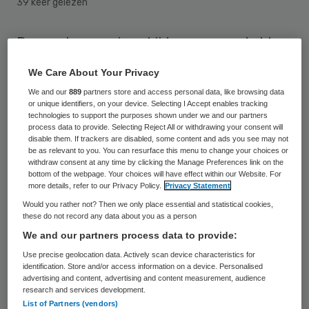
39 keer gelezen
De regels voor eigen bijdragen voor de Wmo
en Wlz moeten beter op elkaar aansluiten.
We Care About Your Privacy
Zo kan voorkomen worden dat rekeningen
We and our
889
partners store and access personal data, like browsing data
zich opstapelen. Dit schrijft de Nederlandse
or unique identifiers, on your device. Selecting I Accept enables tracking
technologies to support the purposes shown under we and our partners
Zorgautoriteit in een advies aan het
process data to provide. Selecting Reject All or withdrawing your consent will
disable them. If trackers are disabled, some content and ads you see may not
ministerie van VWS en de
be as relevant to you. You can resurface this menu to change your choices or
withdraw consent at any time by clicking the Manage Preferences link on the
uitvoeringsinstrantie CAK.
bottom of the webpage. Your choices will have effect within our Website. For
more details, refer to our Privacy Policy.
Privacy Statement
Momenteel duurt het onnodig lang voordat
Would you rather not? Then we only place essential and statistical cookies,
these do not record any data about you as a person
nieuwe cliënten hun eerste rekening voor
We and our partners process data to provide:
de eigen bijdrage krijgen. Vaak zo lang dat
Use precise geolocation data. Actively scan device characteristics for
zij meerdere bijdragen tegelijk moeten
identification. Store and/or access information on a device. Personalised
advertising and content, advertising and content measurement, audience
betalen. De NZa deed onderzoek naar de
research and services development.
mechanismen hierachter.
List of Partners (vendors)