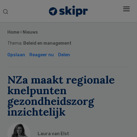
Search
this
Secondary
website
Sidebar
Home
›
Nieuws
Thema:
Beleid en management
Opslaan
Reageer nu
Delen
NZa maakt regionale
knelpunten
gezondheidszorg
inzichtelijk
Laura van Elst