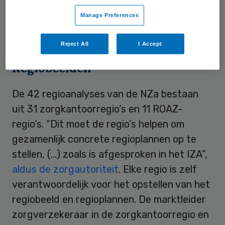
zorgaanbieders en zorginkopers om te
Manage Preferences
bepalen waar regionale knelpunten in
zorgvraag- en aanbod zitten.
Reject All
I Accept
Regiobeelden
De 42 regioanalyses van de NZa bestaan
uit 31 zorgkantoorregio’s en 11 ROAZ-
regio’s. “Dit moet de regio’s helpen om
gezamenlijk concrete regioplannen op te
stellen, (…) zoals is afgesproken in het IZA”,
aldus de zorgautoriteit
. Elke regio is zelf
verantwoordelijk voor het opstellen van het
regiobeeld en regioplannen. De marktleider
zorgverzekeraar in de zorgkantoorregio en