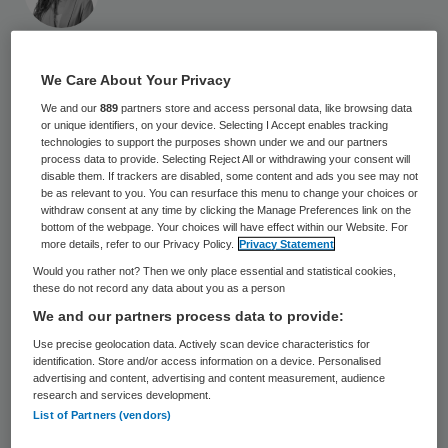
26 oktober 2022
,
15:58
5082 keer gelezen
We Care About Your Privacy
We and our
889
partners store and access personal data, like browsing data
De Nederlandse Zorgautoriteit (NZa) deelt
or unique identifiers, on your device. Selecting I Accept enables tracking
technologies to support the purposes shown under we and our partners
42 regiorapportages
. Met de analyses wil
process data to provide. Selecting Reject All or withdrawing your consent will
de NZa een impuls geven aan het maken
disable them. If trackers are disabled, some content and ads you see may not
be as relevant to you. You can resurface this menu to change your choices or
van regioplannen. “Door in de regio samen
withdraw consent at any time by clicking the Manage Preferences link on the
bottom of the webpage. Your choices will have effect within our Website. For
te werken aan het oplossen van knelpunten,
more details, refer to our Privacy Policy.
Privacy Statement
krijgt de transitie naar passende zorg echt
Would you rather not? Then we only place essential and statistical cookies,
these do not record any data about you as a person
invulling”, aldus Karina Raaijmakers,
We and our partners process data to provide:
directeur Toezicht & Handhaving bij de
Use precise geolocation data. Actively scan device characteristics for
NZa.
identification. Store and/or access information on a device. Personalised
advertising and content, advertising and content measurement, audience
research and services development.
List of Partners (vendors)
De analyses dienen als hulpmiddel voor