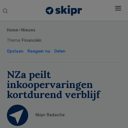
Search
this
Secondary
website
Sidebar
Home
›
Nieuws
Thema:
Financiën
Opslaan
Reageer nu
Delen
NZa peilt
inkoopervaringen
kortdurend verblijf
Skipr Redactie