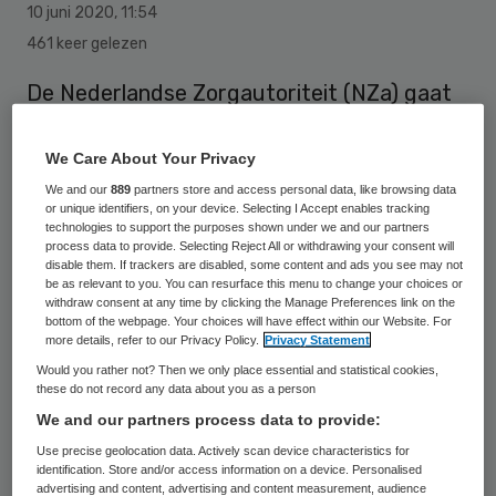
10 juni 2020
,
11:54
461 keer gelezen
De Nederlandse Zorgautoriteit (NZa) gaat
aan de hand van een monitor de
ervaringenvan zorgverzekeraars en
We Care About Your Privacy
zorgaanbieders met de inkoop van
We and our
889
partners store and access personal data, like browsing data
or unique identifiers, on your device. Selecting I Accept enables tracking
eerstelijnsverblijf en geriatrische
technologies to support the purposes shown under we and our partners
process data to provide. Selecting Reject All or withdrawing your consent will
revalidatiezorg in kaart brengen. De NZa wil
disable them. If trackers are disabled, some content and ads you see may not
be as relevant to you. You can resurface this menu to change your choices or
onder meer weten of deze contractering
withdraw consent at any time by clicking the Manage Preferences link on the
bijdraagt aan het beleidsstreven naar de
bottom of the webpage. Your choices will have effect within our Website. For
more details, refer to our Privacy Policy.
Privacy Statement
Juiste Zorg Op de Juiste Plek.
Would you rather not? Then we only place essential and statistical cookies,
these do not record any data about you as a person
We and our partners process data to provide:
De
monitor
moet uitmonden in
Use precise geolocation data. Actively scan device characteristics for
aanbevelingen voor het inkoop- en
identification. Store and/or access information on a device. Personalised
advertising and content, advertising and content measurement, audience