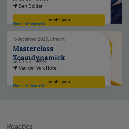
Den Dolder
Inschrijven
Meer informatie
16 december 2025, Utrecht
Masterclass
Teamdynamiek
09:00 - 16:30
Van der Valk Hotel
Inschrijven
Meer informatie
Reader
Reacties