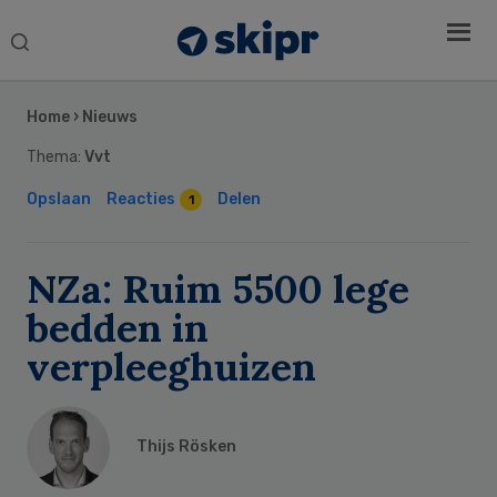
Search
this
Secondary
website
Sidebar
Home
›
Nieuws
Thema:
Vvt
Opslaan
Reacties
Delen
1
NZa: Ruim 5500 lege
bedden in
verpleeghuizen
Thijs Rösken