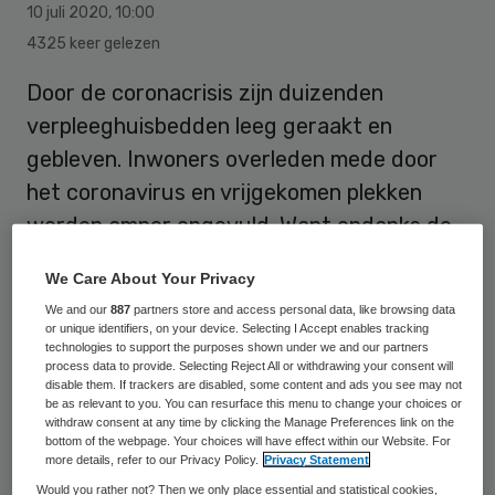
10 juli 2020
,
10:00
4325 keer gelezen
Door de coronacrisis zijn duizenden
verpleeghuisbedden leeg geraakt en
gebleven. Inwoners overleden mede door
het coronavirus en vrijgekomen plekken
werden amper opgevuld. Want ondanks de
leegblijvende bedden, dijen wachtlijsten
We Care About Your Privacy
verder uit, stelt de Nederlandse
We and our
887
partners store and access personal data, like browsing data
Zorgautoriteit (NZa).
or unique identifiers, on your device. Selecting I Accept enables tracking
technologies to support the purposes shown under we and our partners
process data to provide. Selecting Reject All or withdrawing your consent will
disable them. If trackers are disabled, some content and ads you see may not
Volgens de Nza kwamen er 5861
be as relevant to you. You can resurface this menu to change your choices or
withdraw consent at any time by clicking the Manage Preferences link on the
verpleeghuisbedden vrij in de coronacrisis.
bottom of the webpage. Your choices will have effect within our Website. For
more details, refer to our Privacy Policy.
Privacy Statement
Daarmee daalde de bezettingsgraad in
Would you rather not? Then we only place essential and statistical cookies,