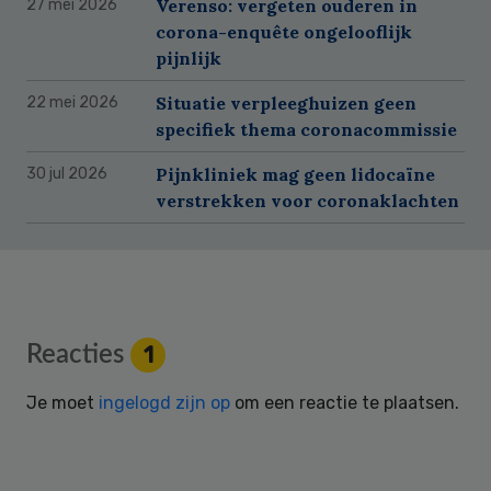
Verenso: vergeten ouderen in
27 mei 2026
corona-enquête ongelooflijk
pijnlijk
Situatie verpleeghuizen geen
22 mei 2026
specifiek thema coronacommissie
Pijnkliniek mag geen lidocaïne
30 jul 2026
verstrekken voor coronaklachten
Reader
Reacties
1
Interactions
Je moet
ingelogd zijn op
om een reactie te plaatsen.