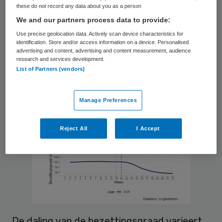
verpleeghuizen met meer dan 4 procent.
these do not record any data about you as a person
We and our partners process data to provide:
Volgens de
rapportage
van de NZa op basis
Use precise geolocation data. Actively scan device characteristics for
van gegevens van zorgkantoren wordt dit
identification. Store and/or access information on a device. Personalised
advertising and content, advertising and content measurement, audience
vooral veroorzaakt door het hogere aantal
research and services development.
List of Partners (vendors)
sterfgevallen dan normaal. Er zijn tussen 9
maart en 14 juni 5502 extra sterfgevallen
met een Wlz-indicatie geregistreerd ten
Manage Preferences
opzichte van voorgaande jaren.
Reject All
I Accept
De daling van de bezettingsgraad varieert