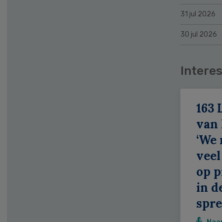
31 jul 2026
30 jul 2026
Interes
163 
van
‘We
veel
op p
in d
spr