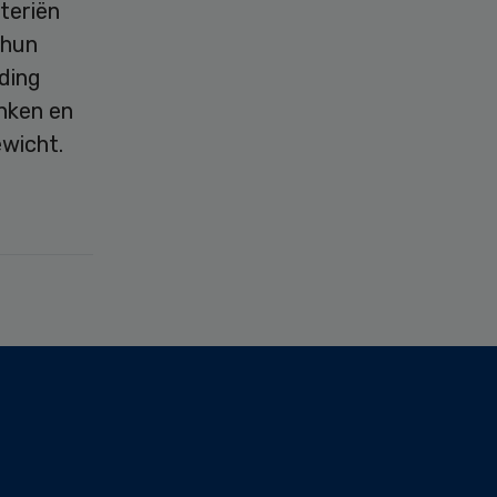
teriën
 hun
ding
inken en
wicht.