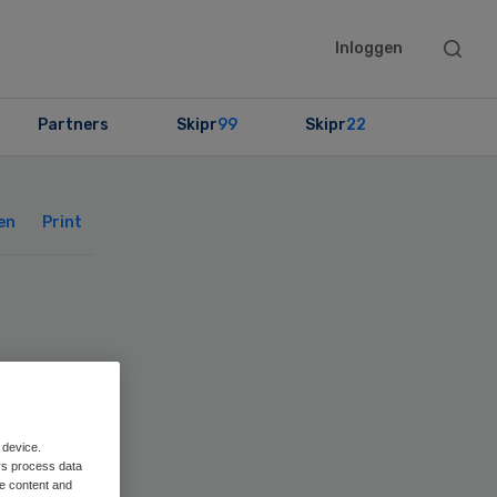
Searc
Inloggen
this
websit
Partners
Skipr
99
Skipr
22
Primary
Sidebar
en
Print
 device.
rs process data
me content and