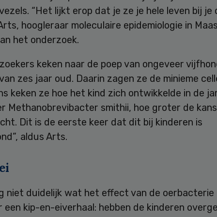
ezels. “Het lijkt erop dat je ze je hele leven bij je
 Arts, hoogleraar moleculaire epidemiologie in Maa
van het onderzoek.
zoekers keken naar de poep van ongeveer vijfho
van zes jaar oud. Daarin zagen ze de minieme cell
s keken ze hoe het kind zich ontwikkelde in de ja
r Methanobrevibacter smithii, hoe groter de kans
ht. Dit is de eerste keer dat dit bij kinderen is
d”, aldus Arts.
ei
g niet duidelijk wat het effect van de oerbacterie
 er een kip-en-eiverhaal: hebben de kinderen overg