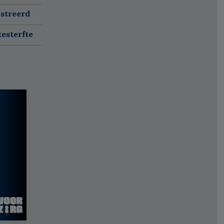
istreerd
esterfte