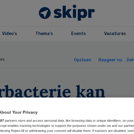
Video’s
Thema’s
Events
Vacatures
ws
Opslaan
Reageer nu
Del
rbacterie kan
ergewicht
About Your Privacy
orspellen
887
partners store and access personal data, like browsing data or unique identifiers, on your
Accept enables tracking technologies to support the purposes shown under we and our partne
electing Reject All or withdrawing your consent will disable them. If trackers are disabled, so