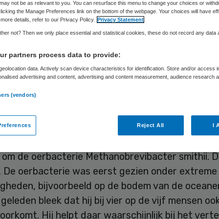
may not be as relevant to you. You can resurface this menu to change your choices or withd
licking the Manage Preferences link on the bottom of the webpage. Your choices will have eff
more details, refer to our Privacy Policy.
Privacy Statement
Skipr Redactie
1 december 2015
,
16:25
33 keer gelezen
her not? Then we only place essential and statistical cookies, these do not record any data
r partners process data to provide:
eolocation data. Actively scan device characteristics for identification. Store and/or access 
leine oerbacterie in de darmen kan mogelijk voors
onalised advertising and content, advertising and content measurement, audience research 
.
te dik wordt. Kinderen die veel ervan hebben, he
ners (vendors)
vergewicht dan kinderen die de oerbacterie niet 
s hebben. Dat blijkt uit een onderzoek van het zi
references
Reject All
I 
ht UMC+.
om de oerbacterie Methanobrevibacter smithii. Di
t. De oerbacterie was eerst gezien onder extreme
gheden, bijvoorbeeld op de bodem van de oceane
 geleden bleek dat hij bij vier op de vijf mensen ook
orkomt. Hij helpt daar waarschijnlijk bij het vert