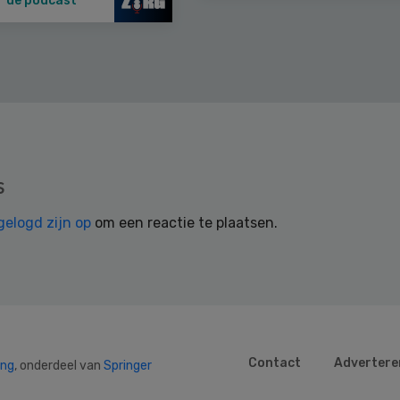
r de podcast
s
gelogd zijn op
om een reactie te plaatsen.
Contact
Advertere
ing
, onderdeel van
Springer