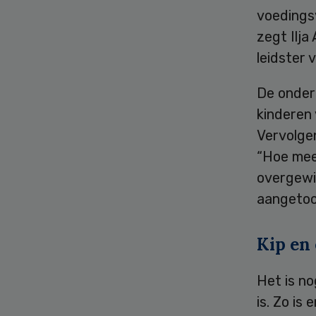
voedingsv
zegt Ilja
leidster 
De onder
kinderen 
Vervolgen
“Hoe mee
overgewic
aangetoon
Kip en 
Het is no
is. Zo is