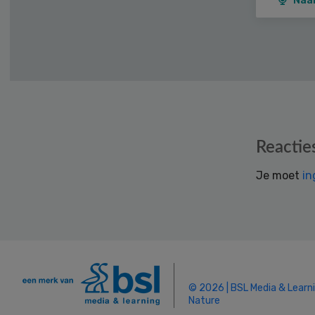
Naa
Reader
Reactie
Interactions
Je moet
in
© 2026 | BSL Media & Learn
Nature