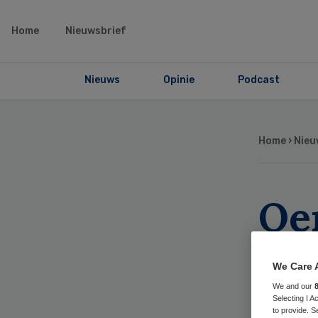
Home
Nieuwsbrief
Nieuws
Opinie
Podcast
Home
›
Nieu
Oe
ov
We Care 
vo
We and our
Selecting I 
to provide. S