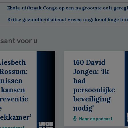
Ebola-uitbraak Congo op een na grootste ooit gereg
Britse gezondheidsdienst vreest ongekend hoge hitt
sant voor u
Liesbeth
160 David
 Rossum:
Jongen: ‘Ik
 missen
had
 kansen
persoonlijke
reventie
beveiliging
e
nodig’
eekkamer’
Naar de podcast