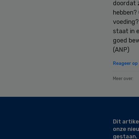
doordat z
hebben? 
voeding?
staat in 
goed bew
(ANP)
Reageer op d
Meer over:
Secondary
Sidebar
Dit artike
onze nie
gestaan.