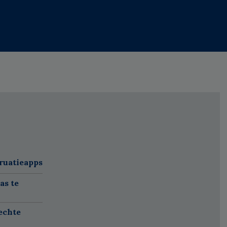
ruatieapps
as te
echte