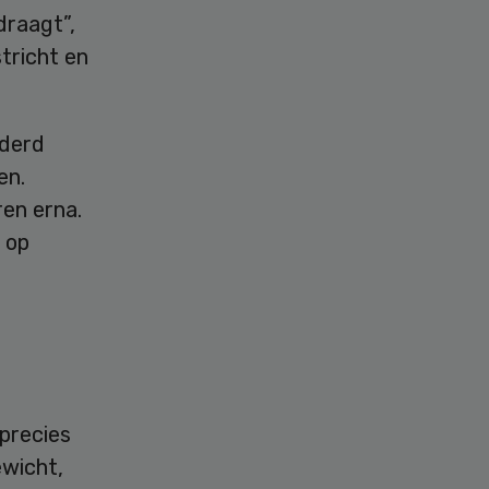
 draagt”,
stricht en
nderd
en.
ren erna.
 op
 precies
ewicht,