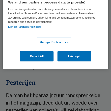
We and our partners process data to provide:
drie mensen in het ziekenhuis wel bewezen.
Use precise geolocation data. Actively scan device characteristics for
De drie raakten zwaargewond toen zij de
identification. Store and/or access information on a device. Personalised
advertising and content, advertising and content measurement, audience
dampen van de gifstof inademden. Ze lagen
research and services development.
List of Partners (vendors)
enkele dagen in het ziekenhuis en hebben
blijvende ernstige klachten aan hun
Manage Preferences
luchtwegen opgelopen. Dertien anderen
werden ook ziek, maar minder erg. Hier
Reject All
I Accept
vindt de aanklaagster poging tot zware
mishandeling bewezen.
Pesterijen
De man het bperazijnzuur rondsprenkelde
in het magazijn, deed dat uit woede over
pesterijen van collega’s. Hij zei dat vrijdag