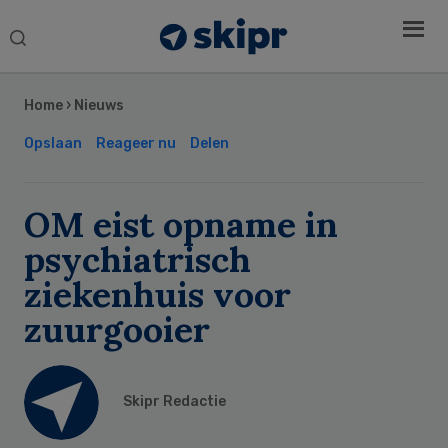
Search
this
Secondary
website
Sidebar
Home
›
Nieuws
Opslaan
Reageer nu
Delen
OM eist opname in
psychiatrisch
ziekenhuis voor
zuurgooier
Skipr Redactie