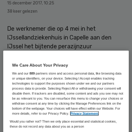
15 december 2017
,
10:25
38 keer gelezen
De werknemer die op 4 mei in het
IJssellandziekenhuis in Capelle aan den
IJssel het bijtende perazijnzuur
rondsprenkelde in het magazijn, was
volgens de officier van justitie volledig
We Care About Your Privacy
ontoerekeningsvatbaar. Daarom moet hij
We and our
889
partners store and access personal data, like browsing data
or unique identifiers, on your device. Selecting I Accept enables tracking
worden ontslagen van rechtsvervolging, zei
technologies to support the purposes shown under we and our partners
process data to provide. Selecting Reject All or withdrawing your consent will
de aanklaagster vrijdag voor de rechtbank
disable them. If trackers are disabled, some content and ads you see may not
in Rotterdam. Ze vindt dat hij in een
be as relevant to you. You can resurface this menu to change your choices or
withdraw consent at any time by clicking the Manage Preferences link on the
psychiatrisch ziekenhuis moet worden
bottom of the webpage. Your choices will have effect within our Website. For
more details, refer to our Privacy Policy.
Privacy Statement
opgenomen voor maximaal één jaar.
Would you rather not? Then we only place essential and statistical cookies,
these do not record any data about you as a person
De aanklaagster acht poging tot moord op