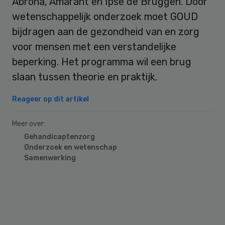
Abrona, Amarant en Ipse de Bruggen. Door
wetenschappelijk onderzoek moet GOUD
bijdragen aan de gezondheid van en zorg
voor mensen met een verstandelijke
beperking. Het programma wil een brug
slaan tussen theorie en praktijk.
Reageer op dit artikel
Meer over:
Gehandicaptenzorg
Onderzoek en wetenschap
Samenwerking
Primary
Sidebar