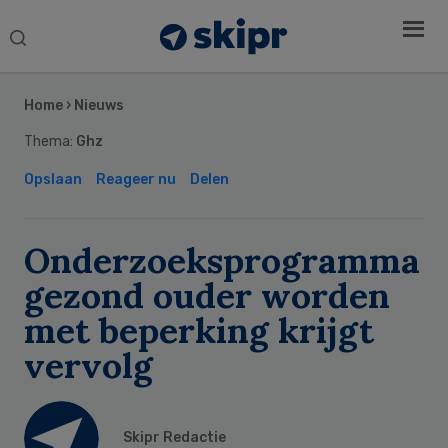
Search
this
Secondary
website
Sidebar
Home
›
Nieuws
Thema:
Ghz
Opslaan
Reageer nu
Delen
Onderzoeksprogramma
gezond ouder worden
met beperking krijgt
vervolg
Skipr Redactie