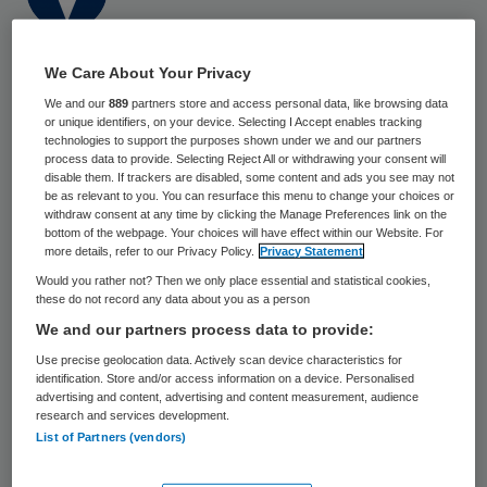
6 juni 2023
,
13:30
We Care About Your Privacy
643 keer gelezen
We and our
889
partners store and access personal data, like browsing data
or unique identifiers, on your device. Selecting I Accept enables tracking
Het onderzoeksprogramma Gezond ouder
technologies to support the purposes shown under we and our partners
worden met een beperking (GOUD) krijgt
process data to provide. Selecting Reject All or withdrawing your consent will
disable them. If trackers are disabled, some content and ads you see may not
een vervolg. Erasmus MC, Abrona, Amarant
be as relevant to you. You can resurface this menu to change your choices or
withdraw consent at any time by clicking the Manage Preferences link on the
en Ipse de Bruggen hebben zich voor de
bottom of the webpage. Your choices will have effect within our Website. For
more details, refer to our Privacy Policy.
Privacy Statement
komende zes jaar verbonden aan het
Would you rather not? Then we only place essential and statistical cookies,
onderzoeksprogramma GOUD 4.
these do not record any data about you as a person
We and our partners process data to provide:
Use precise geolocation data. Actively scan device characteristics for
GOUD 4 is een vervolg op eerdere studies
identification. Store and/or access information on a device. Personalised
van GOUD die zich richten op het
advertising and content, advertising and content measurement, audience
research and services development.
verbeteren van de zorg en het bevorderen
List of Partners (vendors)
van de gezondheid en het welzijn van