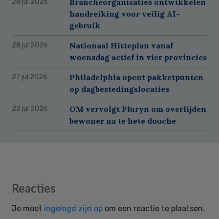
Brancheorganisaties ontwikkelen
28 jul 2026
handreiking voor veilig AI-
gebruik
Nationaal Hitteplan vanaf
28 jul 2026
woensdag actief in vier provincies
Philadelphia opent pakketpunten
27 jul 2026
op dagbestedingslocaties
OM vervolgt Pluryn om overlijden
22 jul 2026
bewoner na te hete douche
Reader
Reacties
Interactions
Je moet
ingelogd zijn op
om een reactie te plaatsen.