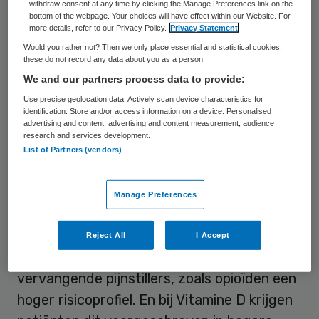
withdraw consent at any time by clicking the Manage Preferences link on the
bottom of the webpage. Your choices will have effect within our Website. For
Het Nivel concludeert dat middelen als
more details, refer to our Privacy Policy.
Privacy Statement
paracetamol 100 mg, vitamine D en calcium
Would you rather not? Then we only place essential and statistical cookies,
these do not record any data about you as a person
minder worden voorgeschreven door
We and our partners process data to provide:
huisartsen sinds ze uit het basispakket zijn
Use precise geolocation data. Actively scan device characteristics for
verdwenen. Dat was ook de bedoeling van
identification. Store and/or access information on a device. Personalised
advertising and content, advertising and content measurement, audience
de pakketwijziging. Veel mensen die deze
research and services development.
List of Partners (vendors)
middelen gebruikten kopen en betalen ze nu
zelf, bijvoorbeeld bij de drogist of apotheek.
Manage Preferences
Maar een deel van hen krijgt ook een ander
receptgeneesmiddel dat nog wel wordt
Reject All
I Accept
vergoed. Volgens het Nivel hebben die
vervangende pijnstillers, zoals opioïden een
hoger risicoprofiel. En bij Vitamine D krijgen