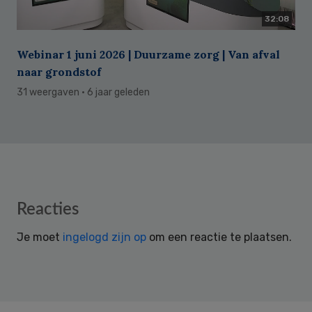
32:08
Webinar 1 juni 2026 | Duurzame zorg | Van afval
naar grondstof
31 weergaven
· 6 jaar geleden
Reader
Reacties
Interactions
Je moet
ingelogd zijn op
om een reactie te plaatsen.