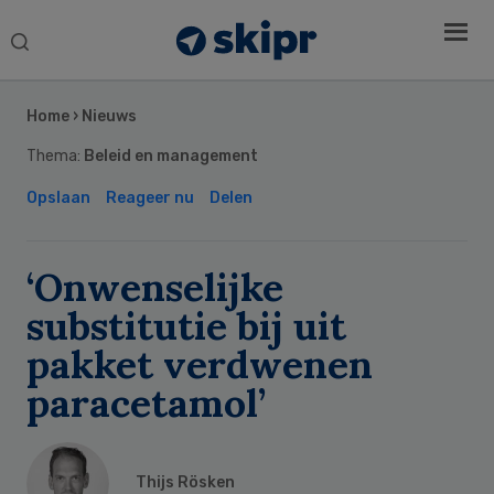
Search
this
Secondary
website
Sidebar
Home
›
Nieuws
Thema:
Beleid en management
Opslaan
Reageer nu
Delen
‘Onwenselijke
substitutie bij uit
pakket verdwenen
paracetamol’
Thijs Rösken