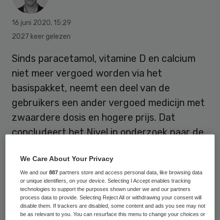
16 juni 2020
,
15:29
2027 keer gelezen
Sinds paracetamol, vitamine D en calcium
niet meer vergoed worden via het
basispakket, neemt een deel van de
gebruikers een ander vergoed medicijn met
zwaardere dosis en hogere prijs. Dat
concludeert het Nivel in onderzoek naar de
gevolgen van de pakketwijziging. Minister
We Care About Your Privacy
Van Rijn (Medische Zorg) noemt die
We and our
887
partners store and access personal data, like browsing data
substitutie ‘onwenselijk’. Volgens de
or unique identifiers, on your device. Selecting I Accept enables tracking
minister zijn er voldoende zelfzorgmiddelen
technologies to support the purposes shown under we and our partners
process data to provide. Selecting Reject All or withdrawing your consent will
beschikbaar om als alternatief te dienen.
disable them. If trackers are disabled, some content and ads you see may not
be as relevant to you. You can resurface this menu to change your choices or