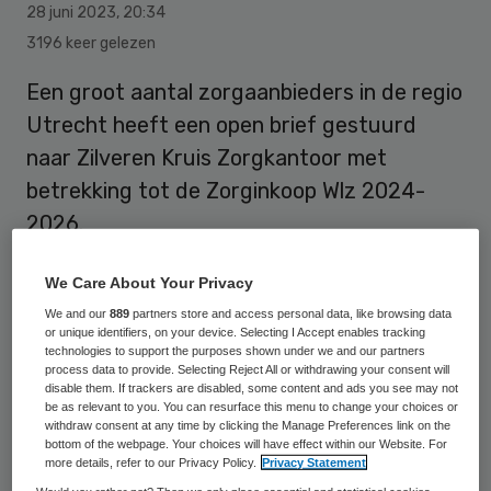
28 juni 2023
,
20:34
3196 keer gelezen
Een groot aantal zorgaanbieders in de regio
Utrecht heeft een open brief gestuurd
naar Zilveren Kruis Zorgkantoor met
betrekking tot de Zorginkoop Wlz 2024-
2026.
We Care About Your Privacy
De reden voor de brief zijn de ‘grote
We and our
889
partners store and access personal data, like browsing data
zorgen’ onder de aanbieders. Zij roepen
or unique identifiers, on your device. Selecting I Accept enables tracking
technologies to support the purposes shown under we and our partners
Zilveren Kruis Zorgkantoor op om een
process data to provide. Selecting Reject All or withdrawing your consent will
disable them. If trackers are disabled, some content and ads you see may not
formele brief te sturen naar de minister van
be as relevant to you. You can resurface this menu to change your choices or
withdraw consent at any time by clicking the Manage Preferences link on the
VWS. Hierin moet worden aangegeven dat
bottom of the webpage. Your choices will have effect within our Website. For
door de aangekondigde financiële kaders
more details, refer to our Privacy Policy.
Privacy Statement