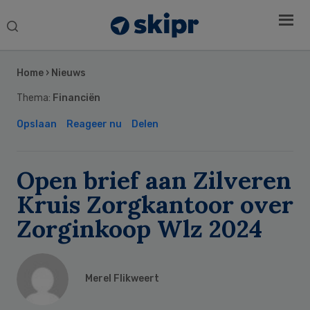
Search
this
Secondary
website
Sidebar
Home
›
Nieuws
Thema:
Financiën
Opslaan
Reageer nu
Delen
Open brief aan Zilveren
Kruis Zorgkantoor over
Zorginkoop Wlz 2024
Merel Flikweert