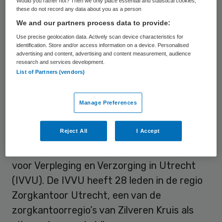
van de overheid voor 2024 en latere jaren
Would you rather not? Then we only place essential and statistical cookies,
these do not record any data about you as a person
onvoldoende passende zorg kan worden
We and our partners process data to provide:
ingekocht.
Use precise geolocation data. Actively scan device characteristics for
identification. Store and/or access information on a device. Personalised
advertising and content, advertising and content measurement, audience
Transitie vormgeven en
research and services development.
List of Partners (vendors)
realiseren
Manage Preferences
“Stel ons in staat het inkoopbeleid voor de
ouderenzorg uit te voeren!” Zo luidt de
Reject All
I Accept
oproep van de ouderenzorgorganisaties,
verenigd in de vereniging van Instellingen
voor Verpleging en Verzorging in Utrecht
(IVVU). De IVVU heeft 28 leden in de regio
Zorgkantoor Utrecht, een van de
zorgkantoorregio’s van Zilveren Kruis als