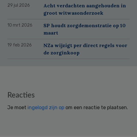
Acht verdachten aangehouden in
29 jul 2026
groot witwasonderzoek
SP houdt zorgdemonstratie op 10
10 mrt 2026
maart
NZa wijzigt per direct regels voor
19 feb 2026
de zorginkoop
Reader
Reacties
Interactions
Je moet
ingelogd zijn op
om een reactie te plaatsen.