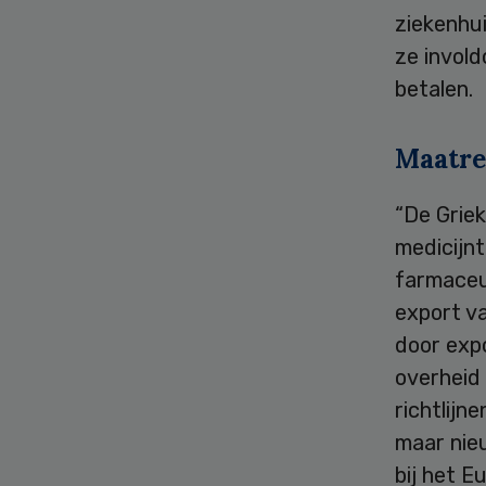
ziekenhui
ze invold
betalen.
Maatre
“De Grie
medicijn
farmaceu
export va
door expo
overheid
richtlijn
maar nieu
bij het 