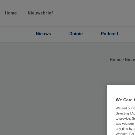
Home
Nieuwsbrief
Nieuws
Opinie
Podcast
Home
›
Nieu
Op
We Care 
Gr
We and our
Selecting I 
me
to provide. S
ads you see 
any time by c
Website. For 