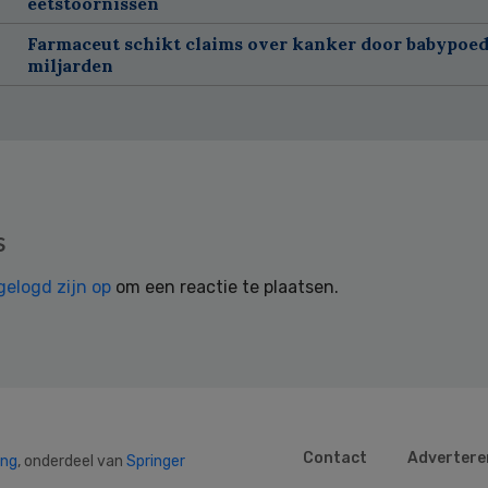
eetstoornissen
Farmaceut schikt claims over kanker door babypoed
miljarden
s
gelogd zijn op
om een reactie te plaatsen.
Contact
Advertere
ing
, onderdeel van
Springer