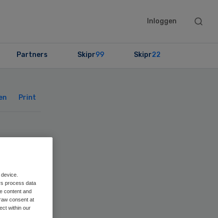
Searc
Inloggen
this
websit
Partners
Skipr
99
Skipr
22
Primary
Sidebar
en
Print
 device.
rs process data
me content and
raw consent at
ect within our