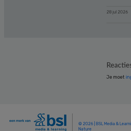
28 jul 2026
Reader
Reactie
Interactions
Je moet
in
© 2026 | BSL Media & Learn
Nature