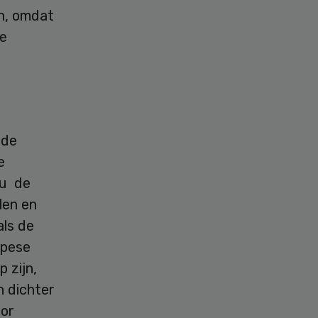
jn, omdat
te
 de
e
nu de
len en
als de
opese
 zijn,
n dichter
oor