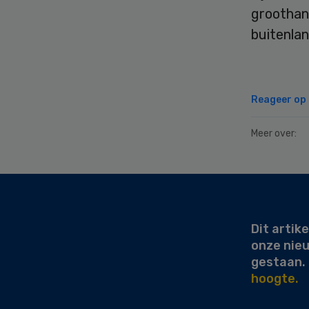
groothand
buitenlan
Reageer op d
Meer over:
Secondary
Sidebar
Dit artike
onze nie
gestaan.
hoogte.