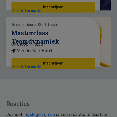
Inschrijven
Meer informatie
16 december 2025, Utrecht
Masterclass
Teamdynamiek
09:00 - 16:30
Van der Valk Hotel
Inschrijven
Meer informatie
Reader
Reacties
Interactions
Je moet
ingelogd zijn op
om een reactie te plaatsen.