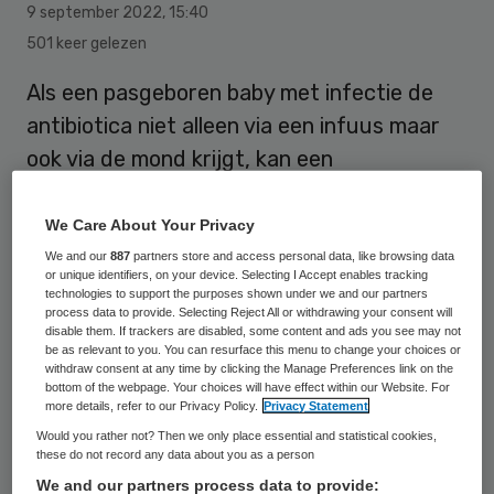
9 september 2022
,
15:40
501 keer gelezen
Als een pasgeboren baby met infectie de
antibiotica niet alleen via een infuus maar
ook via de mond krijgt, kan een
ziekenhuisopname worden verkort van
zeven naar drie dagen. Dat blijkt uit
We Care About Your Privacy
onderzoek van Erasmus MC Sophia en
We and our
887
partners store and access personal data, like browsing data
or unique identifiers, on your device. Selecting I Accept enables tracking
Franciscus Gasthuis & Vlietland.
technologies to support the purposes shown under we and our partners
process data to provide. Selecting Reject All or withdrawing your consent will
disable them. If trackers are disabled, some content and ads you see may not
be as relevant to you. You can resurface this menu to change your choices or
Het onderzoek is onderdeel van de RAIN
withdraw consent at any time by clicking the Manage Preferences link on the
bottom of the webpage. Your choices will have effect within our Website. For
studie en wordt gefinancierd door ZonMw.
more details, refer to our Privacy Policy.
Privacy Statement
Kinderarts Gerdien Tramper, neonatoloog
Would you rather not? Then we only place essential and statistical cookies,
these do not record any data about you as a person
René Kornelisse en arts-onderzoeker
We and our partners process data to provide: