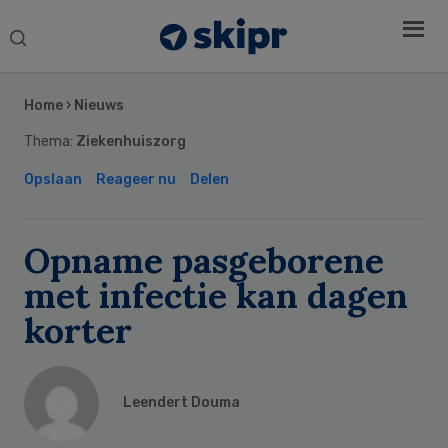
Search
this
Secondary
website
Sidebar
Home
›
Nieuws
Thema:
Ziekenhuiszorg
Opslaan
Reageer nu
Delen
Opname pasgeborene
met infectie kan dagen
korter
Leendert Douma