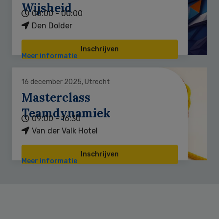
Wijsheid
00:00 - 00:00
Den Dolder
Inschrijven
Meer informatie
16 december 2025, Utrecht
Masterclass
Teamdynamiek
09:00 - 16:30
Van der Valk Hotel
Inschrijven
Meer informatie