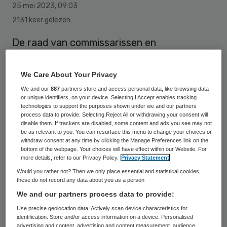
25 mei 2023
,
09:03
2131 keer gelezen
De raad van commissarissen en
aandeelhouders van het Reinier Haga
Orthopedisch Centrum (RHOC) vervangt
We Care About Your Privacy
per 1 juni de directie. Klaas Holthuis is
We and our
887
partners store and access personal data, like browsing data
or unique identifiers, on your device. Selecting I Accept enables tracking
benoemd tot algemeen directeur en
technologies to support the purposes shown under we and our partners
process data to provide. Selecting Reject All or withdrawing your consent will
Chantal van Hal is benoemd tot medisch
disable them. If trackers are disabled, some content and ads you see may not
directeur.
be as relevant to you. You can resurface this menu to change your choices or
withdraw consent at any time by clicking the Manage Preferences link on the
bottom of the webpage. Your choices will have effect within our Website. For
more details, refer to our Privacy Policy.
Privacy Statement
RHOC in Zoetermeer staat op het terrein
Would you rather not? Then we only place essential and statistical cookies,
these do not record any data about you as a person
van HagaZiekenhuis, locatie LangeLand.
We and our partners process data to provide:
RHOC kampt sinds de oprichting drie jaar
Use precise geolocation data. Actively scan device characteristics for
geleden door de inmiddels opgeheven
identification. Store and/or access information on a device. Personalised
advertising and content, advertising and content measurement, audience