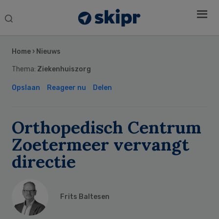
Search
this
Secondary
website
Sidebar
Home
›
Nieuws
Thema:
Ziekenhuiszorg
Opslaan
Reageer nu
Delen
Orthopedisch Centrum
Zoetermeer vervangt
directie
Frits Baltesen