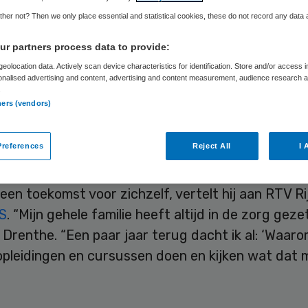
rg
her not? Then we only place essential and statistical cookies, these do not record any data
r partners process data to provide:
eolocation data. Actively scan device characteristics for identification. Store and/or access 
onalised advertising and content, advertising and content measurement, audience research 
Skipr Redactie
5 april 2023
,
14:59
2947 keer gelezen
.
ners (vendors)
national Royston Drenthe is naast zijn voetbalca
references
Reject All
I 
 de zorg als zzp’er. De 35-jarige linkspoot traint 
mateurclub Kozakken Boys in Werkendam, maar ziet
een toekomst voor zichzelf, vertelt hij aan RTV R
S
. “Mijn gehele familie heeft altijd in de zorg geze
 Drenthe. “Een paar jaar terug dacht ik al: ‘Waaro
opleidingen en cursussen doen en kijken wat dat 