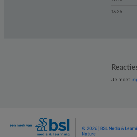
13:26
Reader
Reactie
Interactions
Je moet
in
© 2026 | BSL Media & Learn
Nature