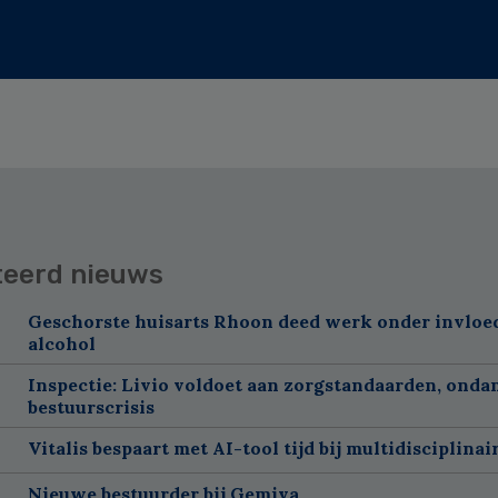
teerd nieuws
Geschorste huisarts Rhoon deed werk onder invloe
alcohol
Inspectie: Livio voldoet aan zorgstandaarden, onda
bestuurscrisis
Vitalis bespaart met AI-tool tijd bij multidisciplinai
Nieuwe bestuurder bij Gemiva