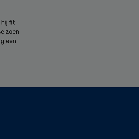
ij fit
seizoen
og een