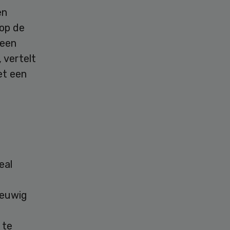
en
 op de
 een
 vertelt
et een
eal
eeuwig
r
 te