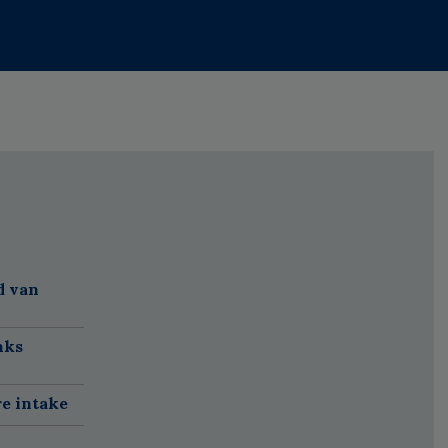
d van
nks
re intake