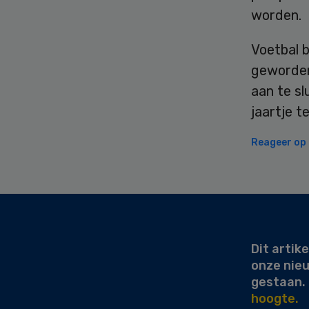
worden.
Voetbal b
geworden
aan te sl
jaartje t
Reageer op d
Secondary
Sidebar
Dit artike
onze nie
gestaan.
hoogte.