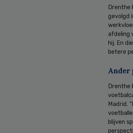
Drenthe h
gevolgd i
werkvloer
afdeling 
hij. En d
betere p
Ander 
Drenthe 
voetbalca
Madrid. “
voetballe
blijven s
perspect