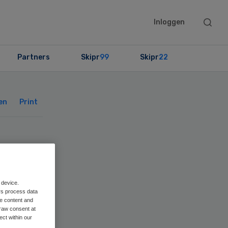
Searc
Inloggen
this
websit
Partners
Skipr
99
Skipr
22
Primary
Sidebar
en
Print
s
 device.
rs process data
n de
me content and
raw consent at
ect within our