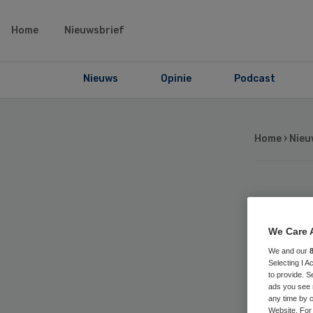
Home
Nieuwsbrief
Nieuws
Opinie
Podcast
Home
›
Nieu
Ou
We Care 
Ro
We and our
Selecting I 
zzp
to provide. S
ads you see 
any time by c
Website. For 