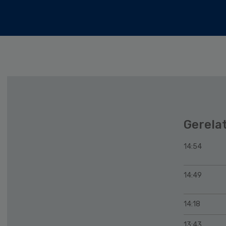
Gerela
14:54
14:49
14:18
13:43