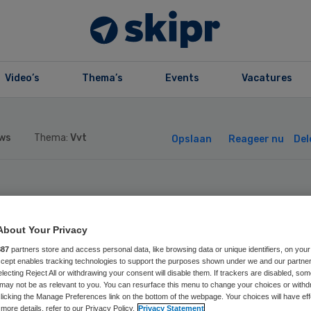
Video’s
Thema’s
Events
Vacatures
ws
Thema:
Vvt
Opslaan
Reageer nu
Del
d-international
About Your Privacy
yston Drenthe al
887
partners store and access personal data, like browsing data or unique identifiers, on your
Accept enables tracking technologies to support the purposes shown under we and our partne
’er aan de slag i
electing Reject All or withdrawing your consent will disable them. If trackers are disabled, so
may not be as relevant to you. You can resurface this menu to change your choices or withd
licking the Manage Preferences link on the bottom of the webpage. Your choices will have eff
more details, refer to our Privacy Policy.
Privacy Statement