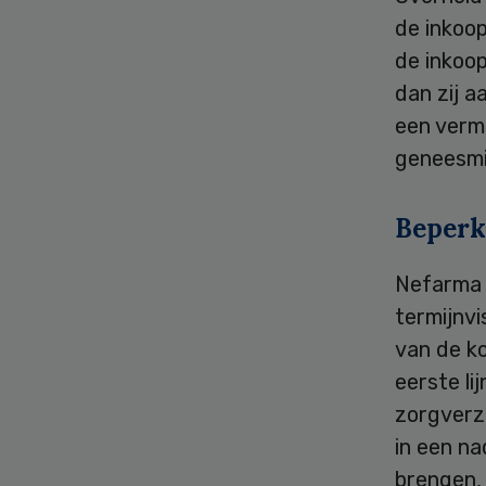
de inkoo
de inkoop
dan zij a
een verm
geneesmi
Beperk
Nefarma s
termijnvi
van de ko
eerste li
zorgverze
in een na
brengen,