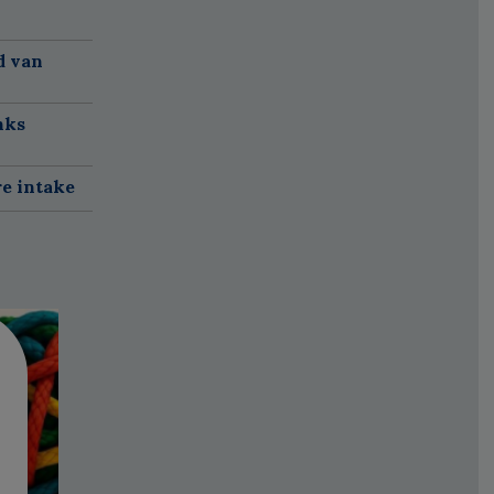
d van
nks
re intake