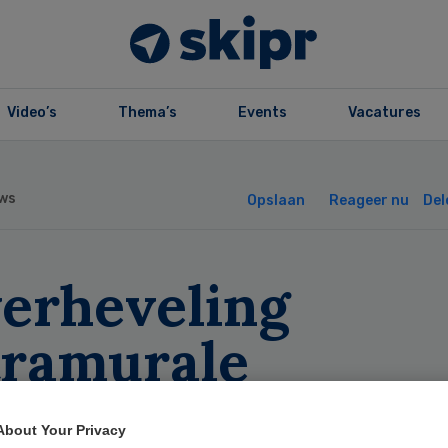
Video’s
Thema’s
Events
Vacatures
ws
Opslaan
Reageer nu
Del
verheveling
tramurale
dicijnen dupeert
About Your Privacy