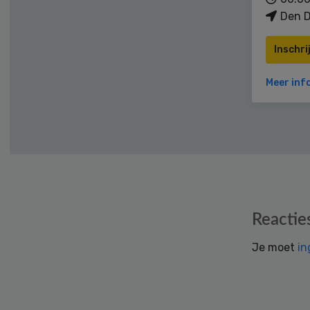
Den D
Inschri
Meer inf
Reader
Reactie
Interactions
Je moet
in