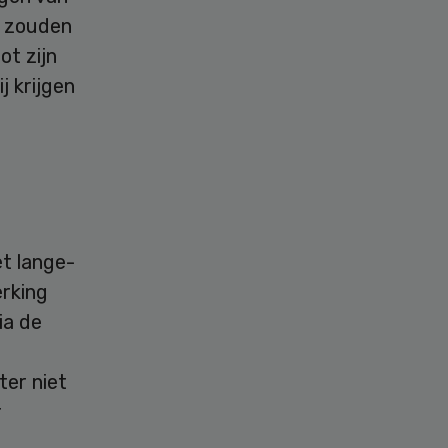
n zouden
ot zijn
j krijgen
et lange-
erking
ia de
ter niet
r
e