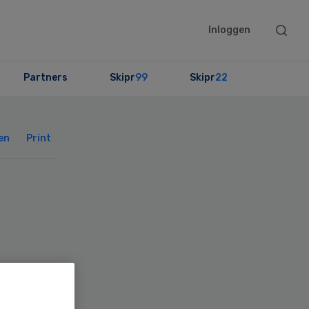
Searc
Inloggen
this
websit
Partners
Skipr
99
Skipr
22
Primary
Sidebar
en
Print