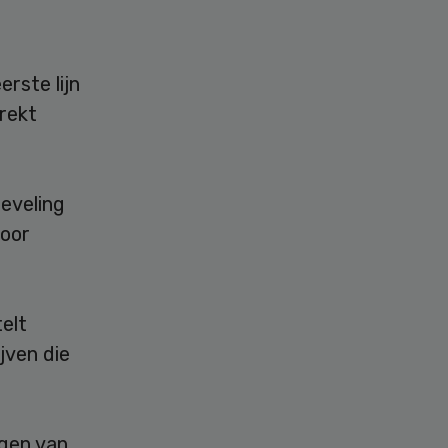
rste lijn
trekt
eveling
voor
elt
jven die
gen van