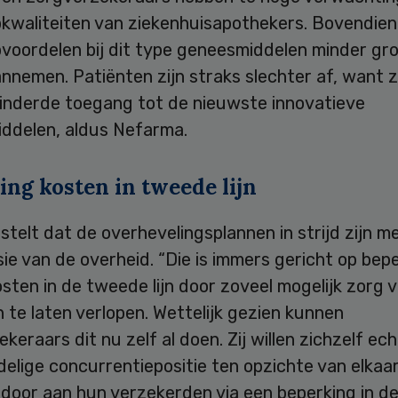
pkwaliteiten van ziekenhuisapothekers. Bovendie
voordelen bij dit type geneesmiddelen minder gro
annemen. Patiënten zijn straks slechter af, want zi
inderde toegang tot de nieuwste innovatieve
ddelen, aldus Nefarma.
ing kosten in tweede lijn
telt dat de overhevelingsplannen in strijd zijn m
sie van de overheid. “Die is immers gericht op bep
sten in de tweede lijn door zoveel mogelijk zorg v
jn te laten verlopen. Wettelijk gezien kunnen
keraars dit nu zelf al doen. Zij willen zichzelf ech
delige concurrentiepositie ten opzichte van elkaa
 door aan hun verzekerden via een beperking in d