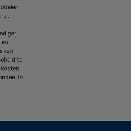
iddelen
 het
andiger
 en
erken
scheid te
 kosten
onden. In