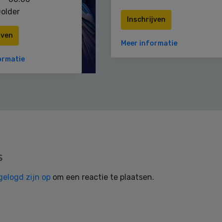
older
Inschrijven
jven
Meer informatie
ormatie
s
gelogd zijn op
om een reactie te plaatsen.