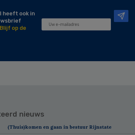
l heeft ook in
uwsbrief
Blijf op de
teerd nieuws
(Thuis)komen en gaan in bestuur Rijnstate