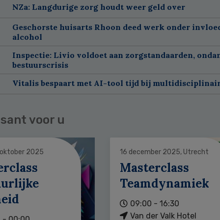
NZa: Langdurige zorg houdt weer geld over
Geschorste huisarts Rhoon deed werk onder invloe
alcohol
Inspectie: Livio voldoet aan zorgstandaarden, onda
bestuurscrisis
Vitalis bespaart met AI-tool tijd bij multidisciplinai
sant voor u
 oktober 2025
16 december 2025, Utrecht
erclass
Masterclass
urlijke
Teamdynamiek
heid
09:00 - 16:30
Van der Valk Hotel
 - 00:00