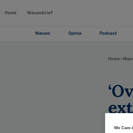
Home
Nieuwsbrief
Nieuws
Opinie
Podcast
Home
›
Nieu
‘O
ex
me
We Care 