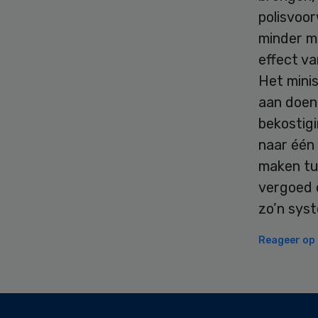
polisvoo
minder ma
effect v
Het mini
aan doen
bekostig
naar één
maken tu
vergoed 
zo’n syst
Reageer op d
Secondary
Sidebar