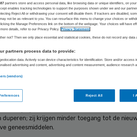
iënt’
887
partners store and access personal data, like browsing data or unique identifiers, on your
Accept enables tracking technologies to support the purposes shown under we and our partne
electing Reject All or withdrawing your consent will disable them. If trackers are disabled, so
may not be as relevant to you. You can resurface this menu to change your choices or withd
licking the Manage Preferences link on the bottom of the webpage. Your choices will have eff
more details, refer to our Privacy Policy.
Privacy Statement
Skipr Redactie
26 juli 2010
,
14:35
52 keer gelezen
her not? Then we only place essential and statistical cookies, these do not record any data
r partners process data to provide:
eolocation data. Actively scan device characteristics for identification. Store and/or access 
vereniging innovatieve geneesmiddelen Nederland
onalised advertising and content, advertising and content measurement, audience research 
.
op de plannen van VWS om dure extramurale
ners (vendors)
ddelen over te hevelen naar de ziekenhuiszorg. 
osten besparen. Nefarma stelt dat de beoogde
references
Reject All
I 
paring sneller te realiseren is door over te stap
ebekostigingssysteem. Bovendien zou de overheve
 duperen; zij krijgen minder toegang tot de nieu
eve geneesmiddelen.