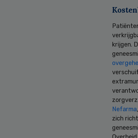
Kosten
Patiënten
verkrijgb
krijgen.
geneesmi
overgehe
verschuif
extramur
verantwoo
zorgverze
Nefarma
zich ric
geneesmi
Overheid